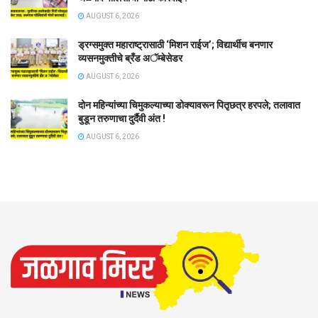
AUGUST 6, 2026
ड्रग्समुक्त महाराष्ट्रासाठी ‘मिशन राईज’; विद्यार्थीच बनणार
व्यसनमुक्तीचे ब्रँड अॅम्बेसेडर
AUGUST 6, 2026
दोन महिन्यांच्या चिमुकल्याच्या डोक्यावरून पितृछत्र हरपले; तलावात
बुडून तरुणाचा दुर्दैवी अंत !
AUGUST 6, 2026