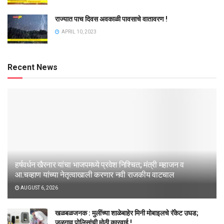
राज्यात पाच दिवस अवकाळी पावसाचे वातावरण !
APRIL 10, 2023
Recent News
हर्षवर्धन खैरनार यांचा भाजपमध्ये प्रवेश निश्चित; मंत्री महाजन व
आ.चव्हाण यांच्या नेतृत्वाखाली करणार नवी राजकीय वाटचाल
AUGUST 6, 2026
खळबळजनक : मुलींच्या शाळेबाहेर मिनी मोबाइलचे रॅकेट उघड;
जळगाव पोलिसांची मोठी कारवाई !