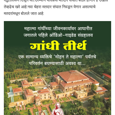
पद्धतीवरून दिसून येते.दरम्यान यावेळेस मतदार संघात बदल होणार हे देखील
तेव्हढेच खरे आहे.नवा चेहरा मतदार संघात निवडून येणार असल्याचे
मतदरांमधून बोलले जात आहे.