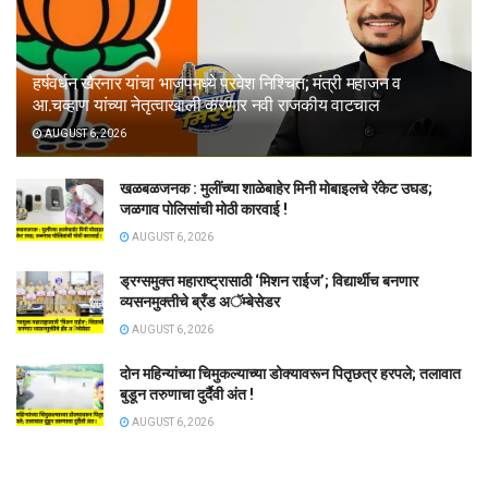
हर्षवर्धन खैरनार यांचा भाजपमध्ये प्रवेश निश्चित; मंत्री महाजन व
आ.चव्हाण यांच्या नेतृत्वाखाली करणार नवी राजकीय वाटचाल
AUGUST 6, 2026
खळबळजनक : मुलींच्या शाळेबाहेर मिनी मोबाइलचे रॅकेट उघड;
जळगाव पोलिसांची मोठी कारवाई !
AUGUST 6, 2026
ड्रग्समुक्त महाराष्ट्रासाठी ‘मिशन राईज’; विद्यार्थीच बनणार
व्यसनमुक्तीचे ब्रँड अॅम्बेसेडर
AUGUST 6, 2026
दोन महिन्यांच्या चिमुकल्याच्या डोक्यावरून पितृछत्र हरपले; तलावात
बुडून तरुणाचा दुर्दैवी अंत !
AUGUST 6, 2026