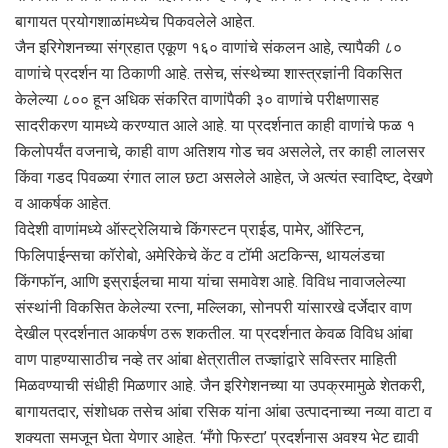
बागायत प्रयोगशाळांमध्येच पिकवलेले आहेत.
जैन इरिगेशनच्या संग्रहात एकूण १६० वाणांचे संकलन आहे, त्यापैकी ८०
वाणांचे प्रदर्शन या ठिकाणी आहे. तसेच, संस्थेच्या शास्त्रज्ञांनी विकसित
केलेल्या ८०० हून अधिक संकरित वाणांपैकी ३० वाणांचे परीक्षणासह
सादरीकरण यामध्ये करण्यात आले आहे. या प्रदर्शनात काही वाणांचे फळ १
किलोपर्यंत वजनाचे, काही वाण अतिशय गोड चव असलेले, तर काही लालसर
किंवा गडद पिवळ्या रंगात लाल छटा असलेले आहेत, जे अत्यंत स्वादिष्ट, देखणे
व आकर्षक आहेत.
विदेशी वाणांमध्ये ऑस्ट्रेलियाचे किंगस्टन प्राईड, पामेर, ऑस्टिन,
फिलिपाईन्सचा कॉरोबो, अमेरिकेचे केंट व टॉमी अटकिन्स, थायलंडचा
किंगफॉन, आणि इस्राईलचा माया यांचा समावेश आहे. विविध नावाजलेल्या
संस्थांनी विकसित केलेल्या रत्ना, मल्लिका, सोनपरी यांसारखे दर्जेदार वाण
देखील प्रदर्शनात आकर्षण ठरू शकतील. या प्रदर्शनात केवळ विविध आंबा
वाण पाहण्यासाठीच नव्हे तर आंबा क्षेत्रातील तज्ज्ञांद्वारे सविस्तर माहिती
मिळवण्याची संधीही मिळणार आहे. जैन इरिगेशनच्या या उपक्रमामुळे शेतकरी,
बागायतदार, संशोधक तसेच आंबा रसिक यांना आंबा उत्पादनाच्या नव्या वाटा व
शक्यता समजून घेता येणार आहेत. ‘मँगो फिस्टा’ प्रदर्शनास अवश्य भेट द्यावी