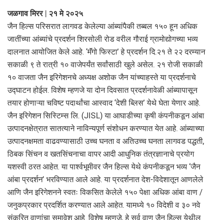
जळगाव मिरर | २१ मे २०२५
जैन हिल्स परिसरात लागवड केलेल्या आंब्यांपैकी तब्बल १५० हून अधिक
जातींच्या आंब्यांचे प्रदर्शन शिरसोली रोड वरील गौराई ग्रामोद्योगच्या भव्य
दालनात आयोजित केले आहे. ‘मॅंगो फिस्टा’ हे प्रदर्शन दि.२१ ते २२ दरम्यान
सकाळी ९ ते रात्री १० वाजेपर्यंत सर्वांसाठी खुले असेल. २१ रोजी सकाळी
१० वाजता जैन इरिगेशनचे अध्यक्ष अशोक जैन यांच्याहस्ते या प्रदर्शनाचे
उद्घाटन होईल. विशेष म्हणजे या दोन दिवसात प्रदर्शनावेळी आंब्यापासून
तयार होणाऱ्या चविष्ट पदार्थांचा आस्वाद ‘देशी ब्लिस’ येथे घेता येणार आहे.
जैन इरिगेशन सिस्टिम्स लि. (JISL) या आघाडीच्या कृषी कंपनीकडून आंबा
उत्पादनक्षेत्रात सातत्याने नाविन्यपूर्ण संशोधन करण्यात येत आहे. आंब्याच्या
उत्पादनक्षमता वाढवण्यासाठी उच्च घनता व अतिउच्च घनता लागवड पद्धती,
ठिबक सिंचन व खतसिंचनाचा वापर आदी आधुनिक तंत्रज्ञानाचे प्रयोग
यशस्वी ठरत आहेत. या पार्श्वभूमीवर जैन हिल्स येथे कंपनीकडून भव्य ‘जैन
आंबा प्रदर्शन’ भरविण्यात आले आहे. या प्रदर्शनात देश-विदेशातून आणलेले
आणि जैन इरिगेशनने स्वतः विकसित केलेले १५० पेक्षा अधिक आंबा वाण /
जनुकप्रकार प्रदर्शित करण्यात आले आहेत. यामध्ये १० विदेशी व ३० नवे
संकरित वाणांचा समावेश आहे. विशेष म्हणजे, हे सर्व वाण जैन हिल्स येथील