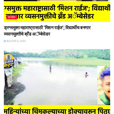
क्राईम
ड्रग्समुक्त महाराष्ट्रासाठी ‘मिशन राईज’; विद्यार्थीच बनणार
व्यसनमुक्तीचे ब्रँड अॅम्बेसेडर
AUGUST 6, 2026