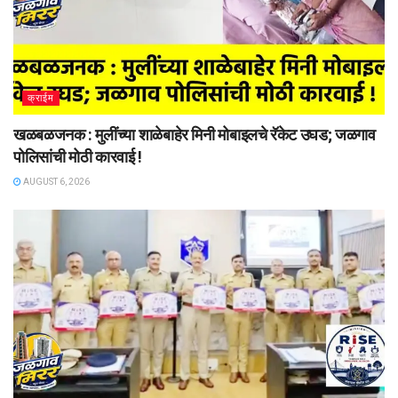
क्राईम
खळबळजनक : मुलींच्या शाळेबाहेर मिनी मोबाइलचे रॅकेट उघड; जळगाव
पोलिसांची मोठी कारवाई !
AUGUST 6, 2026