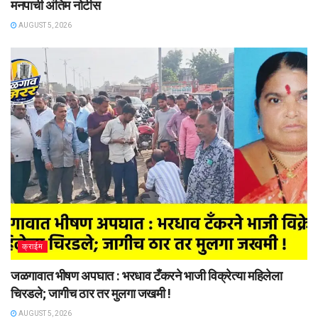
मनपाची अंतिम नोटीस
AUGUST 5, 2026
क्राईम
जळगावात भीषण अपघात : भरधाव टँकरने भाजी विक्रेत्या महिलेला
चिरडले; जागीच ठार तर मुलगा जखमी !
AUGUST 5, 2026