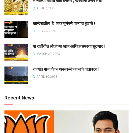
सोन्याच्या भावात मोठी घसरण ; खरेदीला उत्तम संधी !
APRIL 7, 2023
खान्देशातील ‘हे’ शहर पूर्णपणे पाण्यात बुडाले !
JULY 26, 2024
या राशीतील लोकांच्या आज आर्थिक समस्या सुटणार !
MARCH 21, 2023
राज्यात पाच दिवस अवकाळी पावसाचे वातावरण !
APRIL 10, 2023
Recent News