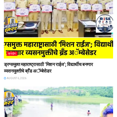
क्राईम
ड्रग्समुक्त महाराष्ट्रासाठी ‘मिशन राईज’; विद्यार्थीच बनणार
व्यसनमुक्तीचे ब्रँड अॅम्बेसेडर
AUGUST 6, 2026