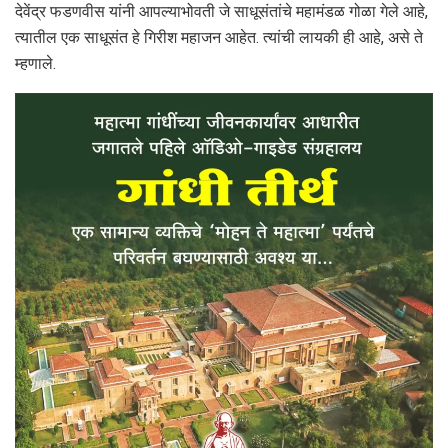
देवेंद्र फडणवीस यांनी आपल्याभोवती जे साधूसंतांचे महामंडळ गोळा गेले आहे,
त्यातील एक साधूसंत हे गिरीश महाजन आहेत. त्यांची लायकी ही आहे, असे ते
म्हणाले.