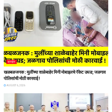
क्राईम
खळबळजनक : मुलींच्या शाळेबाहेर मिनी मोबाइलचे रॅकेट उघड; जळगाव
पोलिसांची मोठी कारवाई !
AUGUST 6, 2026