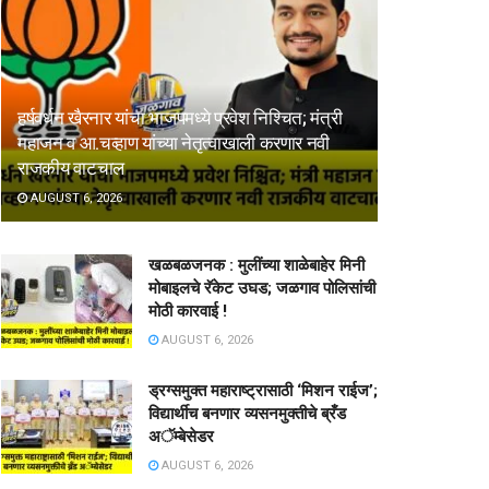
हर्षवर्धन खैरनार यांचा भाजपमध्ये प्रवेश निश्चित; मंत्री
महाजन व आ.चव्हाण यांच्या नेतृत्वाखाली करणार नवी
राजकीय वाटचाल
AUGUST 6, 2026
खळबळजनक : मुलींच्या शाळेबाहेर मिनी
मोबाइलचे रॅकेट उघड; जळगाव पोलिसांची
मोठी कारवाई !
AUGUST 6, 2026
ड्रग्समुक्त महाराष्ट्रासाठी ‘मिशन राईज’;
विद्यार्थीच बनणार व्यसनमुक्तीचे ब्रँड
अॅम्बेसेडर
AUGUST 6, 2026