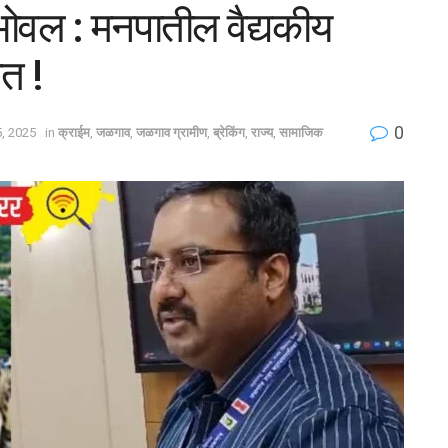
भोवल : मनपातील वैद्यकीय
त !
0
, 2025
in
क्राईम
,
जळगाव
,
जळगाव ग्रामीण
,
ब्रेकिंग
,
राज्य
,
सामाजिक