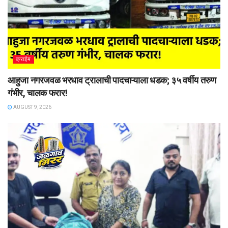
क्राईम
आहुजा नगरजवळ भरधाव ट्रालाची पादचाऱ्याला धडक; ३५ वर्षीय तरुण
गंभीर, चालक फरार!
AUGUST 9, 2026