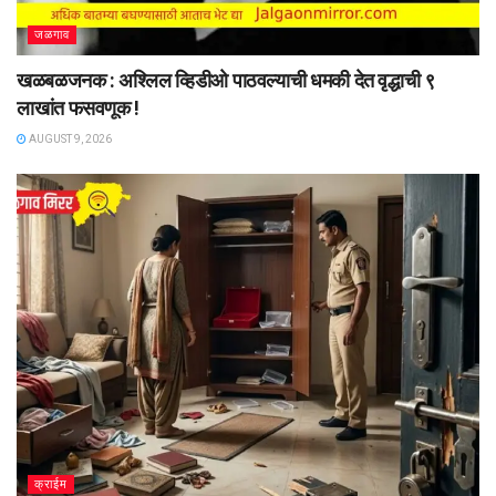
जळगाव
खळबळजनक : अश्लिल व्हिडीओ पाठवल्याची धमकी देत वृद्धाची ९
लाखांत फसवणूक !
AUGUST 9, 2026
क्राईम