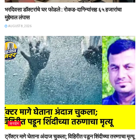
भरदिवसा डॉक्टरांचे घर फोडले : रोकड-दागिन्यांसह ६५ हजारांचा
मुद्देमाल लंपास
AUGUST 8, 2026
क्राईम
ट्रॅक्टर मागे घेताना अंदाज चुकला; विहिरीत पडून शिंदीच्या तरुणाचा मृत्यू