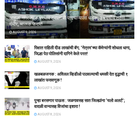
आहुजा नगरजवळ भरधाव ट्रालाची पादचाऱ्याला धडक; ३५ वर्षीय तरुण
गंभीर, चालक फरार!
AUGUST 9, 2026
रिक्षात राहिली दीड लाखांची बॅग; ‘नेत्रम’च्या कॅमेऱ्यांनी शोधला धागा,
जिल्हा पेठ पोलिसांनी दागिने केले परत!
AUGUST 9, 2026
खळबळजनक : अश्लिल व्हिडीओ पाठवल्याची धमकी देत वृद्धाची ९
लाखांत फसवणूक !
AUGUST 9, 2026
पुन्हा बरसणार पाऊस : जळगावसह सात जिल्ह्यांना ‘यलो अलर्ट’;
वादळी वाऱ्यासह विजांचा इशारा !
AUGUST 8, 2026