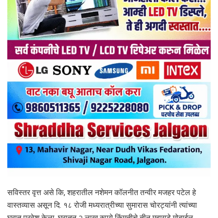
सविस्तर वृत्त असे कि, शहरातील नशेमन कॉलनीत तन्वीर मजहर पटेल हे
वास्तव्यास असून दि. १८ रोजी मध्यरात्रीच्या सुमारास चोरट्यांनी त्यांच्या
घरात प्रवेश केला. घरातून २ लाख रुपये किंमतीचे तीन महागडे मोबाईल