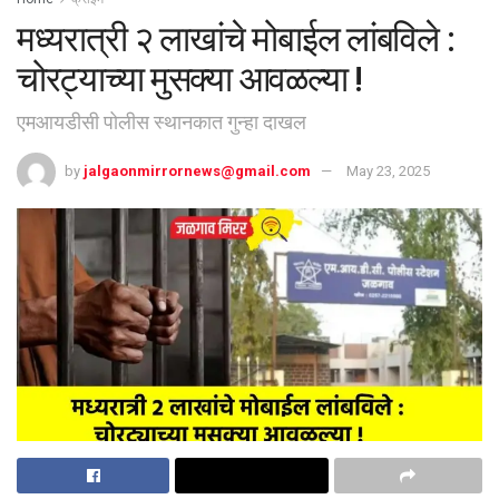
मध्यरात्री २ लाखांचे मोबाईल लांबविले :
चोरट्याच्या मुसक्या आवळल्या !
एमआयडीसी पोलीस स्थानकात गुन्हा दाखल
by
jalgaonmirrornews@gmail.com
May 23, 2025