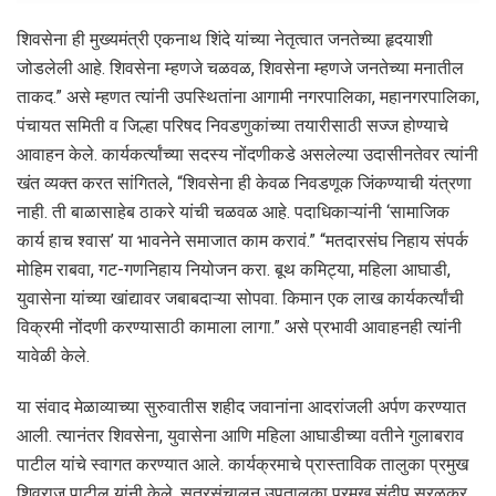
शिवसेना ही मुख्यमंत्री एकनाथ शिंदे यांच्या नेतृत्वात जनतेच्या हृदयाशी
जोडलेली आहे. शिवसेना म्हणजे चळवळ, शिवसेना म्हणजे जनतेच्या मनातील
ताकद.” असे म्हणत त्यांनी उपस्थितांना आगामी नगरपालिका, महानगरपालिका,
पंचायत समिती व जिल्हा परिषद निवडणुकांच्या तयारीसाठी सज्ज होण्याचे
आवाहन केले. कार्यकर्त्यांच्या सदस्य नोंदणीकडे असलेल्या उदासीनतेवर त्यांनी
खंत व्यक्त करत सांगितले, “शिवसेना ही केवळ निवडणूक जिंकण्याची यंत्रणा
नाही. ती बाळासाहेब ठाकरे यांची चळवळ आहे. पदाधिकाऱ्यांनी ‘सामाजिक
कार्य हाच श्वास’ या भावनेने समाजात काम करावं.” “मतदारसंघ निहाय संपर्क
मोहिम राबवा, गट-गणनिहाय नियोजन करा. बूथ कमिट्या, महिला आघाडी,
युवासेना यांच्या खांद्यावर जबाबदाऱ्या सोपवा. किमान एक लाख कार्यकर्त्यांची
विक्रमी नोंदणी करण्यासाठी कामाला लागा.” असे प्रभावी आवाहनही त्यांनी
यावेळी केले.
या संवाद मेळाव्याच्या सुरुवातीस शहीद जवानांना आदरांजली अर्पण करण्यात
आली. त्यानंतर शिवसेना, युवासेना आणि महिला आघाडीच्या वतीने गुलाबराव
पाटील यांचे स्वागत करण्यात आले. कार्यक्रमाचे प्रास्ताविक तालुका प्रमुख
शिवराज पाटील यांनी केले. सूत्रसंचालन उपतालुका प्रमुख संदीप सुरळकर