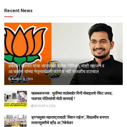
Recent News
हर्षवर्धन खैरनार यांचा भाजपमध्ये प्रवेश निश्चित; मंत्री महाजन व
आ.चव्हाण यांच्या नेतृत्वाखाली करणार नवी राजकीय वाटचाल
AUGUST 6, 2026
खळबळजनक : मुलींच्या शाळेबाहेर मिनी मोबाइलचे रॅकेट उघड;
जळगाव पोलिसांची मोठी कारवाई !
AUGUST 6, 2026
ड्रग्समुक्त महाराष्ट्रासाठी ‘मिशन राईज’; विद्यार्थीच बनणार
व्यसनमुक्तीचे ब्रँड अॅम्बेसेडर