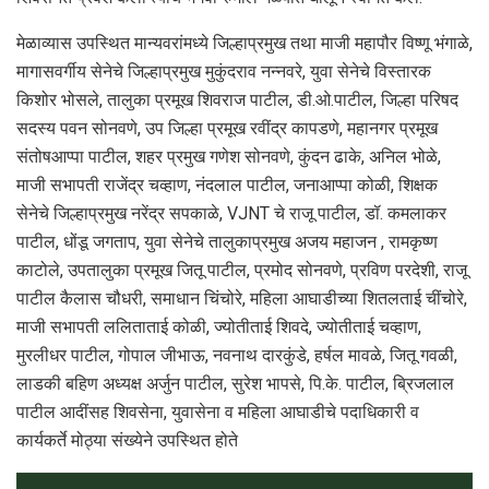
मेळाव्यास उपस्थित मान्यवरांमध्ये जिल्हाप्रमुख तथा माजी महापौर विष्णू भंगाळे,
मागासवर्गीय सेनेचे जिल्हाप्रमुख मुकुंदराव नन्नवरे, युवा सेनेचे विस्तारक
किशोर भोसले, तालुका प्रमूख शिवराज पाटील, डी.ओ.पाटील, जिल्हा परिषद
सदस्य पवन सोनवणे, उप जिल्हा प्रमूख रवींद्र कापडणे, महानगर प्रमूख
संतोषआप्पा पाटील, शहर प्रमुख गणेश सोनवणे, कुंदन ढाके, अनिल भोळे,
माजी सभापती राजेंद्र चव्हाण, नंदलाल पाटील, जनाआप्पा कोळी, शिक्षक
सेनेचे जिल्हाप्रमुख नरेंद्र सपकाळे, VJNT चे राजू पाटील, डॉ. कमलाकर
पाटील, धोंडू जगताप, युवा सेनेचे तालुकाप्रमुख अजय महाजन , रामकृष्ण
काटोले, उपतालुका प्रमूख जितू पाटील, प्रमोद सोनवणे, प्रविण परदेशी, राजू
पाटील कैलास चौधरी, समाधान चिंचोरे, महिला आघाडीच्या शितलताई चींचोरे,
माजी सभापती ललिताताई कोळी, ज्योतीताई शिवदे, ज्योतीताई चव्हाण,
मुरलीधर पाटील, गोपाल जीभाऊ, नवनाथ दारकुंडे, हर्षल मावळे, जितू गवळी,
लाडकी बहिण अध्यक्ष अर्जुन पाटील, सुरेश भापसे, पि.के. पाटील, ब्रिजलाल
पाटील आदींसह शिवसेना, युवासेना व महिला आघाडीचे पदाधिकारी व
कार्यकर्ते मोठ्या संख्येने उपस्थित होते