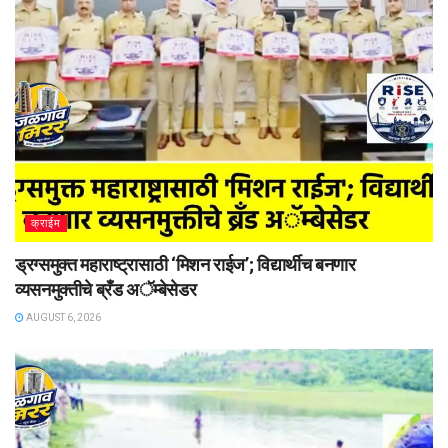
क्राईम
ड्रग्समुक्त महाराष्ट्रासाठी ‘मिशन राईज’; विद्यार्थीच बनणार
व्यसनमुक्तीचे ब्रँड अॅम्बेसेडर
AUGUST 6, 2026