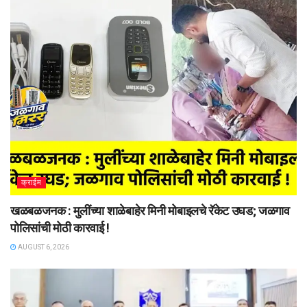
क्राईम
खळबळजनक : मुलींच्या शाळेबाहेर मिनी मोबाइलचे रॅकेट उघड; जळगाव
पोलिसांची मोठी कारवाई !
AUGUST 6, 2026