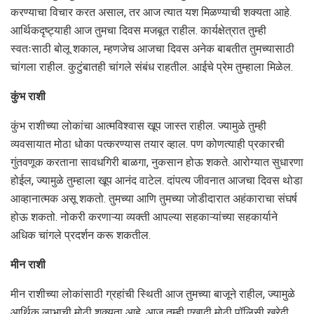
करण्याचा विचार करत असाल, तर आज त्यात यश मिळण्याची शक्यता आहे.
आर्थिकदृष्ट्याही आज तुमचा दिवस मजबूत राहील. कार्यक्षेत्रात तुम्ही
स्वतःसाठी बोलू शकाल, म्हणजेच आजचा दिवस अनेक बाबतीत तुमच्यासाठी
चांगला राहील. कुटुंबातही चांगले संबंध राहतील. आईचे प्रेम तुम्हाला मिळेल.
कुंभ राशी
कुंभ राशीच्या लोकांचा आत्मविश्वास खूप जास्त राहील. ज्यामुळे तुम्ही
व्यवसायात मोठा धोका पत्करण्यास तयार व्हाल. पण कोणत्याही प्रकारची
गुंतवणूक करताना सावधगिरी बाळगा, नुकसान होऊ शकते. आरोग्यात सुधारणा
होईल, ज्यामुळे तुम्हाला खूप आनंद वाटेल. दांपत्य जीवनात आजचा दिवस थोडा
आव्हानात्मक असू शकतो. तुमच्या आणि तुमच्या जोडीदारात अहंकाराचा संघर्ष
होऊ शकतो. नोकरी करणाऱ्या व्यक्ती आपल्या सहकाऱ्यांच्या सहकार्याने
अधिक चांगले प्रदर्शन करू शकतील.
मीन राशी
मीन राशीच्या लोकांसाठी ग्रहांची स्थिती आज तुमच्या बाजूने राहील, ज्यामुळे
आर्थिक लाभाची मोठी शक्यता आहे. आज तुम्ही एखादी मोठी पॉलिसी खरेदी