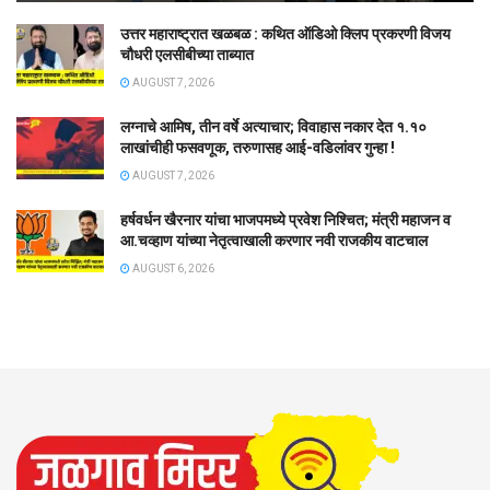
उत्तर महाराष्ट्रात खळबळ : कथित ऑडिओ क्लिप प्रकरणी विजय
चौधरी एलसीबीच्या ताब्यात
AUGUST 7, 2026
लग्नाचे आमिष, तीन वर्षे अत्याचार; विवाहास नकार देत १.१०
लाखांचीही फसवणूक, तरुणासह आई-वडिलांवर गुन्हा !
AUGUST 7, 2026
हर्षवर्धन खैरनार यांचा भाजपमध्ये प्रवेश निश्चित; मंत्री महाजन व
आ.चव्हाण यांच्या नेतृत्वाखाली करणार नवी राजकीय वाटचाल
AUGUST 6, 2026