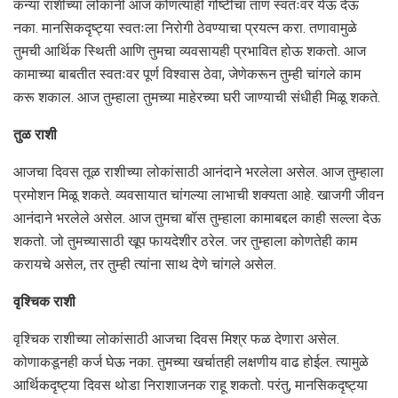
कन्या राशीच्या लोकांनी आज कोणत्याही गोष्टीचा ताण स्वतःवर येऊ देऊ
नका. मानसिकदृष्ट्या स्वतःला निरोगी ठेवण्याचा प्रयत्न करा. तणावामुळे
तुमची आर्थिक स्थिती आणि तुमचा व्यवसायही प्रभावित होऊ शकतो. आज
कामाच्या बाबतीत स्वतःवर पूर्ण विश्वास ठेवा, जेणेकरून तुम्ही चांगले काम
करू शकाल. आज तुम्हाला तुमच्या माहेरच्या घरी जाण्याची संधीही मिळू शकते.
तुळ राशी
आजचा दिवस तूळ राशीच्या लोकांसाठी आनंदाने भरलेला असेल. आज तुम्हाला
प्रमोशन मिळू शकते. व्यवसायात चांगल्या लाभाची शक्यता आहे. खाजगी जीवन
आनंदाने भरलेले असेल. आज तुमचा बॉस तुम्हाला कामाबद्दल काही सल्ला देऊ
शकतो. जो तुमच्यासाठी खूप फायदेशीर ठरेल. जर तुम्हाला कोणतेही काम
करायचे असेल, तर तुम्ही त्यांना साथ देणे चांगले असेल.
वृश्चिक राशी
वृश्चिक राशीच्या लोकांसाठी आजचा दिवस मिश्र फळ देणारा असेल.
कोणाकडूनही कर्ज घेऊ नका. तुमच्या खर्चातही लक्षणीय वाढ होईल. त्यामुळे
आर्थिकदृष्ट्या दिवस थोडा निराशाजनक राहू शकतो. परंतु, मानसिकदृष्ट्या