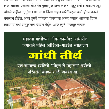
करू शकता. एखाद्या योजनेत गुंतवणूक करू शकता. कुटुंबाचे वातावरण खूप
चांगले राहील. कुटुंबात मालमत्ता किंवा वाहन खरेदीबद्दल चर्चा होऊ शकते.
धनलाभ होईल. आज तुम्ही चांगल्या जेवणाचा आनंद घ्याल. आजचा दिवस
व्यवसायातही अनुकूलता घेऊन येईल. आज तुम्ही मजबूत राहाल.