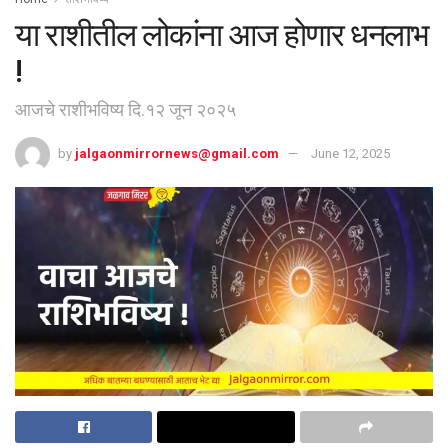
या राशीतील लोकांना आज होणार धनलाभ
!
आजचे राशीभविष्य दि.१२ जून २०२५
by
jalgaonmirrornews@gmail.com
June 12, 2025