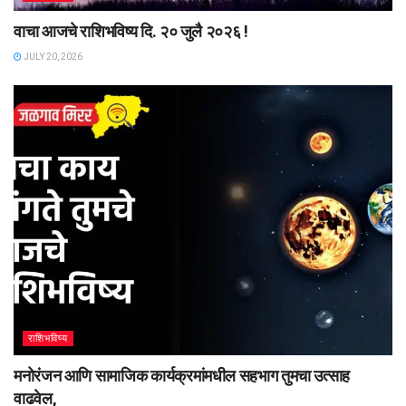
वाचा आजचे राशिभविष्य दि. २० जुलै २०२६ !
JULY 20, 2026
राशिभविष्य
मनोरंजन आणि सामाजिक कार्यक्रमांमधील सहभाग तुमचा उत्साह
वाढवेल,