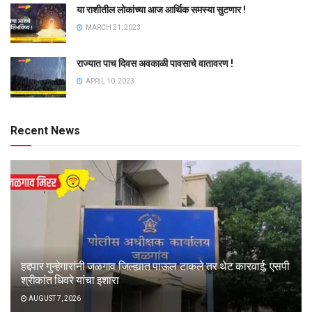
या राशीतील लोकांच्या आज आर्थिक समस्या सुटणार !
MARCH 21, 2023
राज्यात पाच दिवस अवकाळी पावसाचे वातावरण !
APRIL 10, 2023
Recent News
हद्दपार गुन्हेगारांनी जळगाव जिल्ह्यात पाऊल टाकले तर थेट कारवाई; एसपी
श्रीकांत धिवरे यांचा इशारा
AUGUST 7, 2026