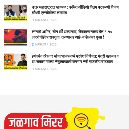
उत्तर महाराष्ट्रात खळबळ : कथित ऑडिओ क्लिप प्रकरणी विजय
चौधरी एलसीबीच्या ताब्यात
AUGUST 7, 2026
लग्नाचे आमिष, तीन वर्षे अत्याचार; विवाहास नकार देत १.१०
लाखांचीही फसवणूक, तरुणासह आई-वडिलांवर गुन्हा !
AUGUST 7, 2026
हर्षवर्धन खैरनार यांचा भाजपमध्ये प्रवेश निश्चित; मंत्री महाजन व
आ.चव्हाण यांच्या नेतृत्वाखाली करणार नवी राजकीय वाटचाल
AUGUST 6, 2026