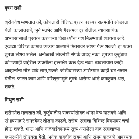
वृषभ राशी
श्रीगणेश म्‍हणतात की, कोणताही विशिष्ट प्रश्न परस्पर सहमतीने सोडवता
येतो. कालांतराने, जुने मतभेद आणि गैरसमज दूर होतील. व्यावसायिक
अभ्यासासाठी प्रयत्न करणाऱ्या विद्यार्थ्यांना यश मिळण्याची शक्यता आहे.
एखाद्या विशिष्ट कामात व्यत्यय आल्याने मित्रावर संशय येऊ शकतो. हा फक्त
तुमचा संशय असेल. अनोळखी लोकांशी संपर्क वाढवू नका. तुमच्या कुटुंबात
कोणत्याही बाहेरील व्यक्तीला हस्तक्षेप करू देऊ नका. व्यवसायात काही
आव्हानांना तोंड द्यावे लागू शकते. जोडीदाराच्या आरोग्यात काही चढ-उतार
येतील. जास्त काम आणि परिश्रमामुळे तुमचे आरोग्य थोडे कमकुवत असू
शकते.
मिथुन राशी
श्रीगणेश म्‍हणतात की, कुटुंबातील सदस्यांसोबत थोडा वेळ घालवणे आणि
संभाषणाद्वारे समस्येवर तोडगा काढणे. तसेच, एखाद्या विशिष्ट विषयावर चर्चा
होऊ शकते. भाऊ आणि नातेवाईकांमध्ये सुरू असलेला वाद एखाद्याच्या
मध्यस्थीने सोडवता येतो. अनेक बाबतीत संयम आणि संयम बाळगणे आवश्यक