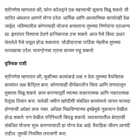
श्रीगणेश म्‍हणतात की, फोन कॉलद्वारे एक महत्त्वाची सूचना मिळू शकते. ती
त्वरित अंमलात आणणे योग्य ठरेल. धार्मिक आणि आध्यात्मिक कार्यातही वेळ
जाईल. भविष्यातील कोणत्याही योजना बनवताना तुमच्या निर्णयांना प्राधान्य
द्या. इतरांवर विश्वास ठेवणे हानिकारक ठरू शकते. आज पैसे किंवा उधार
घेतलेले पैसे वसूल होऊ शकतात. जोडीदाराचा पाठिंबा नेहमीच तुमच्या
फायद्याचा ठरेल. मायग्रेनचा त्रास कायम राहू शकतो.
वृश्चिक राशी
श्रीगणेश म्‍हणतात की, चुकीच्या कामांकडे लक्ष न देता तुमच्या वैयक्तिक
कामांवर लक्ष केंद्रित करा. कोणत्याही दीर्घकालीन चिंता आणि तणावातून
मुक्तता मिळू शकते. काम करण्यापूर्वी त्याच्या सकारात्मक आणि नकारात्मक
पैलूंचा विचार करा. यावेळी जमीन खरेदीशी संबंधित कामांमध्ये जास्त फायदा
होण्याची अपेक्षा करू नका. अधिक मिळविण्याच्या इच्छेमुळे नुकसान देखील
होऊ शकते. राग देखील परिस्थिती बिघडू शकतो. व्यवसायातील क्षेत्राशी
संबंधित योजना सुरू करण्यासाठी हा योग्य वेळ आहे. वैवाहिक जीवन आनंदी
राहील. तुमची नियमित तपासणी करा.