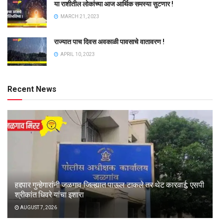
या राशीतील लोकांच्या आज आर्थिक समस्या सुटणार !
MARCH 21, 2023
राज्यात पाच दिवस अवकाळी पावसाचे वातावरण !
APRIL 10, 2023
Recent News
हद्दपार गुन्हेगारांनी जळगाव जिल्ह्यात पाऊल टाकले तर थेट कारवाई; एसपी
श्रीकांत धिवरे यांचा इशारा
AUGUST 7, 2026