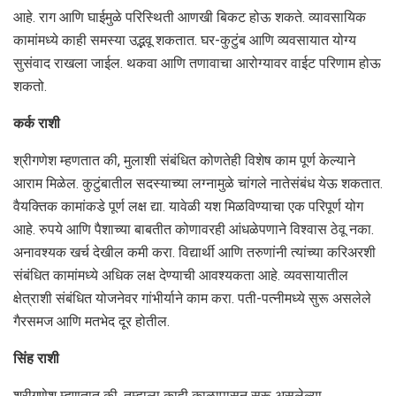
आहे. राग आणि घाईमुळे परिस्थिती आणखी बिकट होऊ शकते. व्यावसायिक
कामांमध्ये काही समस्या उद्भवू शकतात. घर-कुटुंब आणि व्यवसायात योग्य
सुसंवाद राखला जाईल. थकवा आणि तणावाचा आरोग्यावर वाईट परिणाम होऊ
शकतो.
कर्क राशी
श्रीगणेश म्‍हणतात की, मुलाशी संबंधित कोणतेही विशेष काम पूर्ण केल्याने
आराम मिळेल. कुटुंबातील सदस्याच्या लग्नामुळे चांगले नातेसंबंध येऊ शकतात.
वैयक्तिक कामांकडे पूर्ण लक्ष द्या. यावेळी यश मिळविण्याचा एक परिपूर्ण योग
आहे. रुपये आणि पैशाच्या बाबतीत कोणावरही आंधळेपणाने विश्वास ठेवू नका.
अनावश्यक खर्च देखील कमी करा. विद्यार्थी आणि तरुणांनी त्यांच्या करिअरशी
संबंधित कामांमध्ये अधिक लक्ष देण्याची आवश्यकता आहे. व्यवसायातील
क्षेत्राशी संबंधित योजनेवर गांभीर्याने काम करा. पती-पत्नीमध्ये सुरू असलेले
गैरसमज आणि मतभेद दूर होतील.
सिंह राशी
श्रीगणेश म्‍हणतात की, तुम्हाला काही काळापासून सुरू असलेल्या