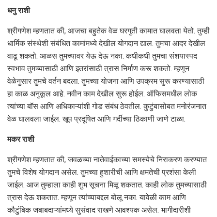
धनु राशी
श्रीगणेश म्‍हणतात की, आजचा बहुतेक वेळ घरगुती कामात घालवता येतो. तुम्ही
धार्मिक संस्थेशी संबंधित कामांमध्ये देखील योगदान द्याल. तुमचा आदर देखील
वाढू शकतो. आळस तुमच्यावर येऊ देऊ नका. कधीकधी तुमचा संशयास्पद
स्वभाव तुमच्यासाठी आणि इतरांसाठी त्रास निर्माण करू शकतो. म्हणून
वेळेनुसार तुमचे वर्तन बदला. तुमच्या योजना आणि उपक्रम सुरू करण्यासाठी
हा काळ अनुकूल आहे. नवीन काम देखील सुरू होईल. ऑफिसमधील लोक
त्यांच्या बॉस आणि अधिकाऱ्यांशी गोड संबंध ठेवतील. कुटुंबासोबत मनोरंजनात
वेळ घालवला जाईल. खूप प्रदूषित आणि गर्दीच्या ठिकाणी जाणे टाळा.
मकर राशी
श्रीगणेश म्‍हणतात की, जवळच्या नातेवाईकाच्या समस्येचे निराकरण करण्यात
तुमचे विशेष योगदान असेल. तुमच्या हुशारीची आणि क्षमतेची प्रशंसा केली
जाईल. आज तुम्हाला काही शुभ सूचना मिळू शकतात. काही लोक तुमच्यासाठी
त्रास देऊ शकतात. म्हणून त्यांच्याबद्दल बोलू नका. यावेळी काम आणि
कौटुंबिक जबाबदाऱ्यांमध्ये सुसंवाद राखणे आवश्यक असेल. भागीदारीशी