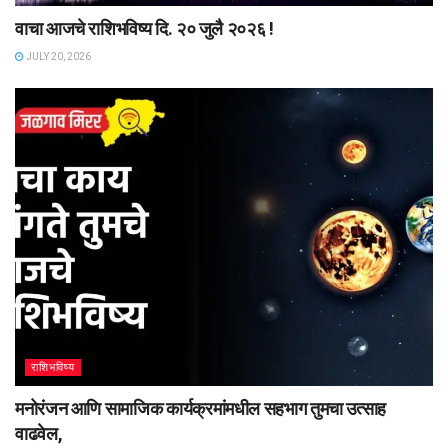
वाचा आजचे राशिभविष्य दि. २० जुलै २०२६ !
JULY 20, 2026
राशिभविष्य
मनोरंजन आणि सामाजिक कार्यक्रमांमधील सहभाग तुमचा उत्साह
वाढवेल,