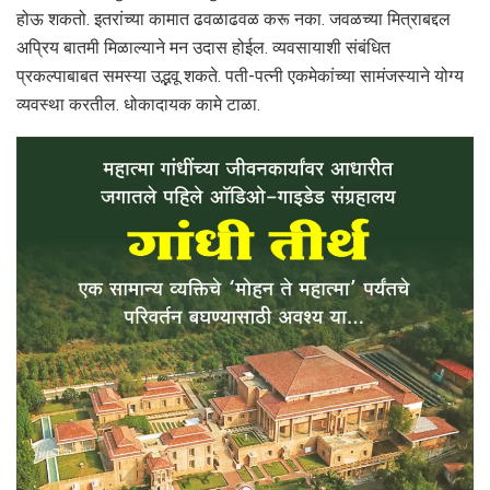
होऊ शकतो. इतरांच्या कामात ढवळाढवळ करू नका. जवळच्या मित्राबद्दल
अप्रिय बातमी मिळाल्याने मन उदास होईल. व्यवसायाशी संबंधित
प्रकल्पाबाबत समस्या उद्भवू शकते. पती-पत्नी एकमेकांच्या सामंजस्याने योग्य
व्यवस्था करतील. धोकादायक कामे टाळा.