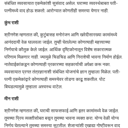
संबंधित व्यवसायात एकमेकांशी सुसंवाद असेल. घराच्या व्यवस्थेबाबत पती-
पत्नीमध्ये वाद होऊ शकतो. आरोग्यात कोणतीही समस्या येणार नाही.
कुंभ राशी
श्रीगणेश म्‍हणतात की, कुटुंबासह मनोरंजन आणि खरेदीसारख्या कामांमध्ये
आनंददायी वेळ घालवला जाईल. तुम्ही घेतलेल्या कोणत्याही महत्त्वाच्या
निर्णयाचे कौतुक केले जाईल. आर्थिक दृष्टिकोनातून विशेष सकारात्मक
परिणाम मिळणार नाही. ज्यामुळे चिडचिड आणि निराशेची भावना निर्माण होईल.
नातेवाईकांकडून कोणत्याही प्रकारच्या सहकार्याची अपेक्षा करू नका.
व्यवसायात प्रगत तंत्रज्ञानाशी संबंधित योजनांचे ज्ञान तुम्हाला मिळेल. पती-
पत्नी एकमेकांद्वारे कोणत्याही समस्येवर तोडगा काढू शकतील. पोट
बिघडल्यामुळे तुम्हाला अस्वस्थ वाटेल.
मीन राशी
श्रीगणेश म्‍हणतात की, घराची साफसफाई आणि इतर कामांमध्ये वेळ जाईल.
तुमच्या प्रिय व्यक्तीसोबत बसून तुमच्या भावना व्यक्त करा. योग्य वेळी योग्य
निर्णय घेतल्याने तुमच्या समस्या सुटतील. शेजाऱ्यांशी एखाद्या गोष्टीवरून वाद