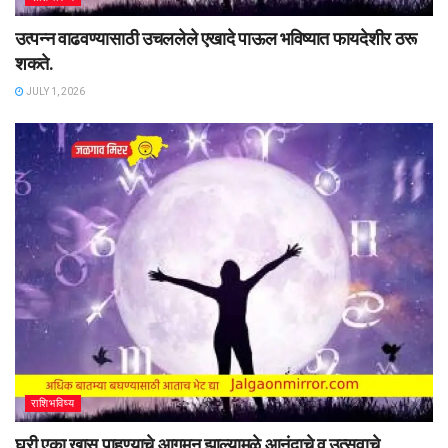
उत्पन्न वाढवण्यासाठी उचललेले एखादे पाऊल भविष्यात फायदेशीर ठरू
शकते.
JULY 1, 2026
राशिभविष्य
घरी एका खास पाहुण्याचे आगमन झाल्यामुळे आनंदाचे व उत्सवाचे