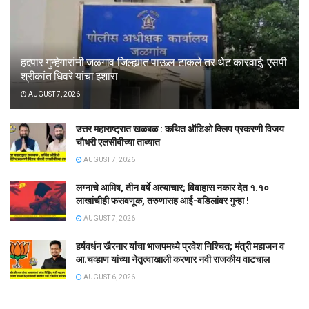
हद्दपार गुन्हेगारांनी जळगाव जिल्ह्यात पाऊल टाकले तर थेट कारवाई; एसपी
श्रीकांत धिवरे यांचा इशारा
AUGUST 7, 2026
उत्तर महाराष्ट्रात खळबळ : कथित ऑडिओ क्लिप प्रकरणी विजय
चौधरी एलसीबीच्या ताब्यात
AUGUST 7, 2026
लग्नाचे आमिष, तीन वर्षे अत्याचार; विवाहास नकार देत १.१०
लाखांचीही फसवणूक, तरुणासह आई-वडिलांवर गुन्हा !
AUGUST 7, 2026
हर्षवर्धन खैरनार यांचा भाजपमध्ये प्रवेश निश्चित; मंत्री महाजन व
आ.चव्हाण यांच्या नेतृत्वाखाली करणार नवी राजकीय वाटचाल
AUGUST 6, 2026