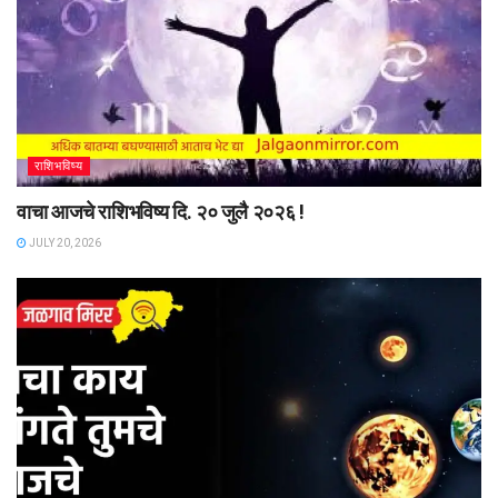
राशिभविष्य
वाचा आजचे राशिभविष्य दि. २० जुलै २०२६ !
JULY 20, 2026