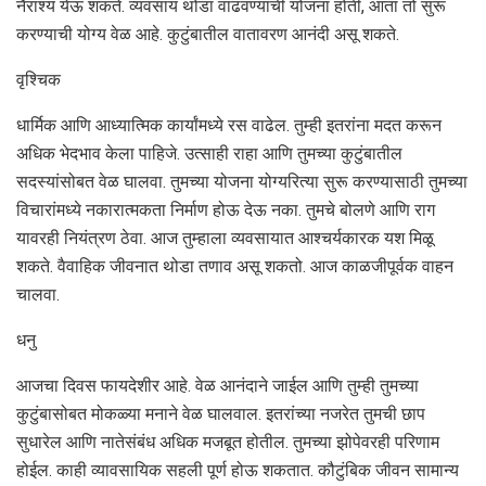
नैराश्य येऊ शकते. व्यवसाय थोडा वाढवण्याची योजना होती, आता तो सुरू
करण्याची योग्य वेळ आहे. कुटुंबातील वातावरण आनंदी असू शकते.
वृश्चिक
धार्मिक आणि आध्यात्मिक कार्यांमध्ये रस वाढेल. तुम्ही इतरांना मदत करून
अधिक भेदभाव केला पाहिजे. उत्साही राहा आणि तुमच्या कुटुंबातील
सदस्यांसोबत वेळ घालवा. तुमच्या योजना योग्यरित्या सुरू करण्यासाठी तुमच्या
विचारांमध्ये नकारात्मकता निर्माण होऊ देऊ नका. तुमचे बोलणे आणि राग
यावरही नियंत्रण ठेवा. आज तुम्हाला व्यवसायात आश्चर्यकारक यश मिळू
शकते. वैवाहिक जीवनात थोडा तणाव असू शकतो. आज काळजीपूर्वक वाहन
चालवा.
धनु
आजचा दिवस फायदेशीर आहे. वेळ आनंदाने जाईल आणि तुम्ही तुमच्या
कुटुंबासोबत मोकळ्या मनाने वेळ घालवाल. इतरांच्या नजरेत तुमची छाप
सुधारेल आणि नातेसंबंध अधिक मजबूत होतील. तुमच्या झोपेवरही परिणाम
होईल. काही व्यावसायिक सहली पूर्ण होऊ शकतात. कौटुंबिक जीवन सामान्य