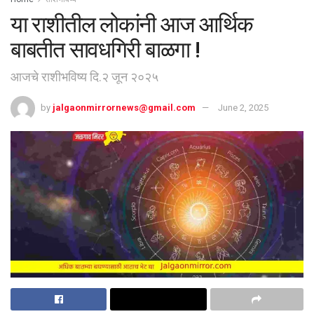
या राशीतील लोकांनी आज आर्थिक
बाबतीत सावधगिरी बाळगा !
आजचे राशीभविष्य दि.२ जून २०२५
by
jalgaonmirrornews@gmail.com
June 2, 2025