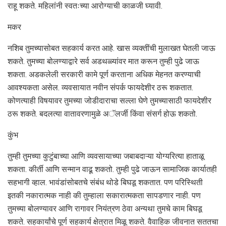
राहू शकते. महिलांनी स्वतःच्या आरोग्याची काळजी घ्यावी.
मकर
नशिब तुमच्यासोबत सहकार्य करत आहे. खास व्यक्तींची मुलाखत घेतली जाऊ
शकते. तुमच्या बोलण्याद्वारे सर्व अडथळ्यांवर मात करून तुम्ही पुढे जाऊ
शकता. अडकलेली सरकारी कामे पूर्ण करताना अधिक मेहनत करण्याची
आवश्यकता असेल. व्यवसायात नवीन संपर्क फायदेशीर ठरू शकतात.
कोणत्याही विषयावर तुमच्या जोडीदाराचा सल्ला घेणे तुमच्यासाठी फायदेशीर
ठरू शकते. बदलत्या वातावरणामुळे अॅलर्जी किंवा संसर्ग होऊ शकतो.
कुंभ
तुम्ही तुमच्या कुटुंबाच्या आणि व्यवसायाच्या जबाबदाऱ्या योग्यरित्या हाताळू
शकता. कीर्ती आणि सन्मान वाढू शकतो. तुम्ही पुढे जाऊन सामाजिक कार्यातही
सहभागी व्हाल. भावंडांसोबतचे संबंध थोडे बिघडू शकतात. पण परिस्थिती
इतकी नकारात्मक नाही की तुम्हाला सकारात्मकता सापडणार नाही. पण
तुमच्या बोलण्यावर आणि रागावर नियंत्रण ठेवा अन्यथा तुमचे काम बिघडू
शकते. सहकार्यांचे पूर्ण सहकार्य क्षेत्रात मिळू शकते. वैवाहिक जीवनात सततचा