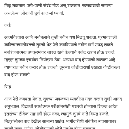
मिळू शकतात. पती-पत्नी संबंध गोड असू शकतात. रक्तदाबाची समस्या
असलेल्या लोकांनी पूर्ण काळजी घ्यावी.
कर्क
आत्मविश्वास आणि मनोबलाने तुम्ही नवीन यश मिळवू शकता. प्रभावशाली
व्यक्तिमत्त्वासोबतची तुमची भेट पैसे कमविण्याचे नवीन मार्ग उघडू शकते.
मनोरंजनात्मक उपक्रमांवर जास्त खर्च केल्याने बजेट खराब होऊ शकते.
म्हणून तुमच्या इच्छांवर नियंत्रण ठेवा. अन्यथा वाद होण्याची शक्यता आहे.
व्यापारात नवीन करार होऊ शकतो. तुमच्या जोडीदाराशी एखाद्या गोष्टीवरून
वाद होऊ शकतो.
सिंह
आज पैसे कमवता येतात. तुमच्या जवळच्या व्यक्तीला मदत करून तुम्ही आनंद
अनुभवाल. विद्यार्थी स्पर्धात्मक परीक्षांमध्येही यशस्वी होण्यास शिकत आहेत.
इतरांच्या टीकेत सहभागी होऊ नका; त्यामुळे तुमचे नाते बिघडू शकते.
मित्रांसोबत वाद देखील सामान्य आहेत. भागीदारीशी संबंधित व्यवसायावर
तुमची नजर असेल. जोडीदाराशी थोडे मतभेद होऊ शकतात.