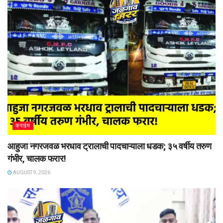
क्राईम
आहुजा नगरजवळ भरधाव ट्रालाची पादचाऱ्याला धडक; ३५ वर्षीय तरुण
गंभीर, चालक फरार!
AUGUST 9, 2026