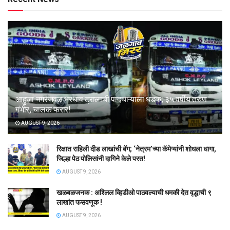
आहुजा नगरजवळ भरधाव ट्रालाची पादचाऱ्याला धडक; ३५ वर्षीय तरुण
गंभीर, चालक फरार!
AUGUST 9, 2026
रिक्षात राहिली दीड लाखांची बॅग; ‘नेत्रम’च्या कॅमेऱ्यांनी शोधला धागा,
जिल्हा पेठ पोलिसांनी दागिने केले परत!
AUGUST 9, 2026
खळबळजनक : अश्लिल व्हिडीओ पाठवल्याची धमकी देत वृद्धाची ९
लाखांत फसवणूक !
AUGUST 9, 2026