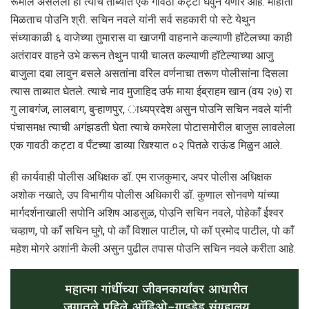
रूमाल असलेला हा त्याचे ताब्यात एक गावठी कट्टा घेवुन येणार आहे. माहीती
मिळताच पोउनि श्री. सचिन नवले यांनी सर्व सहकारी पो स्टे येथुन
संध्याकाळी ६ वाजेच्या तुमारास वा खाजगी वाहनाने कल्याणी हॉटेलच्या काही
अतंरावर वाहने उभे करून तेथुन पायी चालत कल्याणी हॉटेल्याच्या आजु
बाजुला दबा लावुन बसले असतांना वरिल वर्णनाचा तरूण पोलीसांना दिसला
त्यास ताब्यात घेतले. त्याचे नाव मुजाहिद उर्फ माया ईब्राहम खान (वय २७) रा
गु लाबगंज, लालबाग, बुऱ्हाणपुर, ाध्यप्रदेश असुन पोउनि सचिन नवले यांनी
पंचासमक्ष त्याची अगंझडती घेता त्याचे कमरेला पोटासमोरील बाजुस लावलेला
एक गावठी कट्टा व पँटच्या डाव्या खिश्यात ०२ पितळे राऊंड मिळुन आले.
ही कार्यवाही पोलीस अधिक्षक डॉ. एम राजकुमार, अपर पोलीस अधिक्षक
अशोक नखाते, उप विभागीय पोलीस अधिकारी डॉ. कुणाल सोनवणे यांच्या
मार्गदर्शनाखाली सपोनि अशिष आडसुळ, पोउनि सचिन नवले, पोहेकाँ ईश्वर
चव्हाण, पो काँ सचिन घुगे, पो काँ विशाल पाटील, पो कॉ प्रमोद पाटील, पो काँ
महेश मोगरे अशांनी केली असुन पुढील तपास पोउनि सचिन नवले करीता आहे.