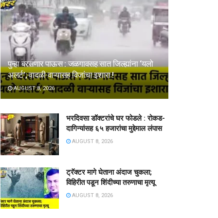
पुन्हा बरसणार पाऊस : जळगावसह सात जिल्ह्यांना ‘यलो
अलर्ट’; वादळी वाऱ्यासह विजांचा इशारा !
AUGUST 8, 2026
भरदिवसा डॉक्टरांचे घर फोडले : रोकड-
दागिन्यांसह ६५ हजारांचा मुद्देमाल लंपास
AUGUST 8, 2026
ट्रॅक्टर मागे घेताना अंदाज चुकला;
विहिरीत पडून शिंदीच्या तरुणाचा मृत्यू
AUGUST 8, 2026