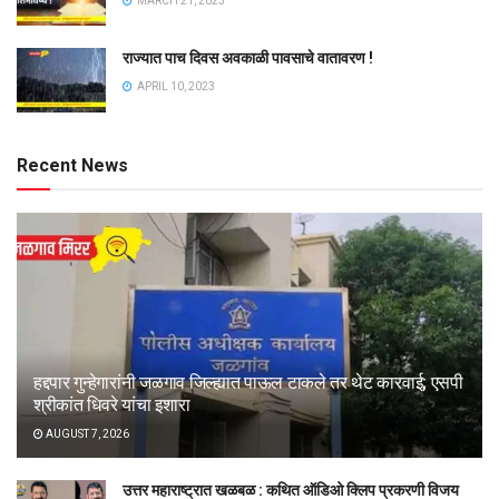
MARCH 21, 2023
राज्यात पाच दिवस अवकाळी पावसाचे वातावरण !
APRIL 10, 2023
Recent News
हद्दपार गुन्हेगारांनी जळगाव जिल्ह्यात पाऊल टाकले तर थेट कारवाई; एसपी
श्रीकांत धिवरे यांचा इशारा
AUGUST 7, 2026
उत्तर महाराष्ट्रात खळबळ : कथित ऑडिओ क्लिप प्रकरणी विजय