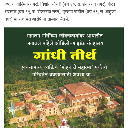
२५, रा. वाल्मिक नगर), निशांत चौधरी (वय २०, रा. शंकरराव नगर), गौरव
अवटाळे (वय १९, रा. शंकरराव नगर), प्रताप पाटील (वय १९, रा. आहुजा
नगर) या संशयित आरोपींना ताब्यात घेतले.