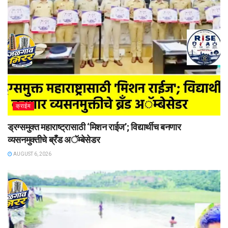
क्राईम
ड्रग्समुक्त महाराष्ट्रासाठी ‘मिशन राईज’; विद्यार्थीच बनणार
व्यसनमुक्तीचे ब्रँड अॅम्बेसेडर
AUGUST 6, 2026