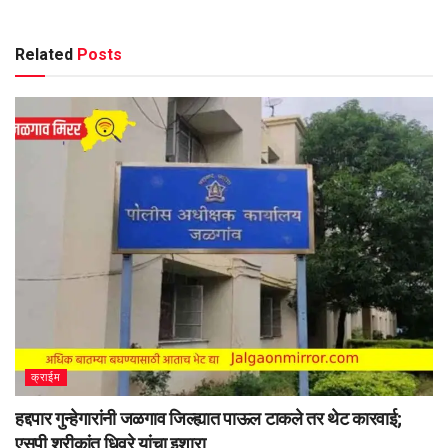
Related
Posts
क्राईम
हद्दपार गुन्हेगारांनी जळगाव जिल्ह्यात पाऊल टाकले तर थेट कारवाई;
एसपी श्रीकांत धिवरे यांचा इशारा