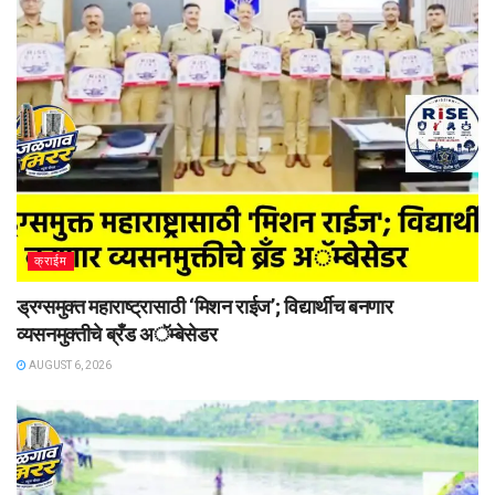
क्राईम
ड्रग्समुक्त महाराष्ट्रासाठी ‘मिशन राईज’; विद्यार्थीच बनणार
व्यसनमुक्तीचे ब्रँड अॅम्बेसेडर
AUGUST 6, 2026