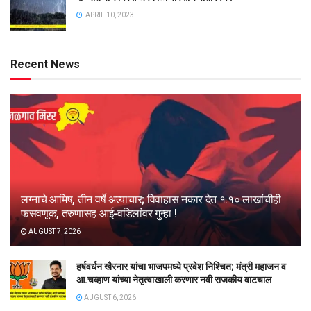
APRIL 10, 2023
Recent News
लग्नाचे आमिष, तीन वर्षे अत्याचार; विवाहास नकार देत १.१० लाखांचीही
फसवणूक, तरुणासह आई-वडिलांवर गुन्हा !
AUGUST 7, 2026
हर्षवर्धन खैरनार यांचा भाजपमध्ये प्रवेश निश्चित; मंत्री महाजन व
आ.चव्हाण यांच्या नेतृत्वाखाली करणार नवी राजकीय वाटचाल
AUGUST 6, 2026