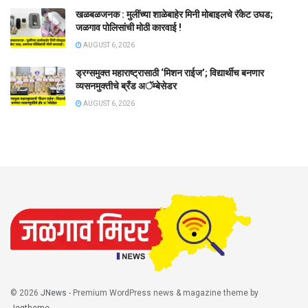
खळबळजनक : मुलींच्या शाळेबाहेर मिनी मोबाइलचे रॅकेट उघड;
जळगाव पोलिसांची मोठी कारवाई !
AUGUST 6, 2026
ड्रग्समुक्त महाराष्ट्रासाठी ‘मिशन राईज’; विद्यार्थीच बनणार
व्यसनमुक्तीचे ब्रँड अॅम्बेसेडर
AUGUST 6, 2026
© 2026
JNews
- Premium WordPress news & magazine theme by
Jegtheme
.