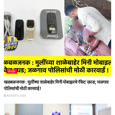
क्राईम
खळबळजनक : मुलींच्या शाळेबाहेर मिनी मोबाइलचे रॅकेट उघड; जळगाव
पोलिसांची मोठी कारवाई !
AUGUST 6, 2026