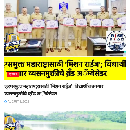
क्राईम
ड्रग्समुक्त महाराष्ट्रासाठी ‘मिशन राईज’; विद्यार्थीच बनणार
व्यसनमुक्तीचे ब्रँड अॅम्बेसेडर
AUGUST 6, 2026