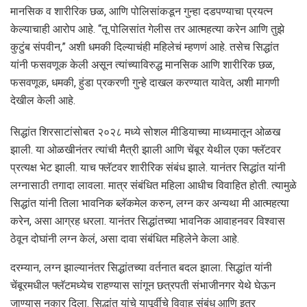
मानसिक व शारीरिक छळ, आणि पोलिसांकडून गुन्हा दडपण्याचा प्रयत्न
केल्याचाही आरोप आहे. “तू पोलिसांत गेलीस तर आत्महत्या करेन आणि तुझे
कुटुंब संपवीन,” अशी धमकी दिल्याचंही महिलेचं म्हणणं आहे. तसेच सिद्धांत
यांनी फसवणूक केली असून त्यांच्याविरुद्ध मानसिक आणि शारीरिक छळ,
फसवणूक, धमकी, हुंडा प्रकरणी गुन्हे दाखल करण्यात यावेत, अशी मागणी
देखील केली आहे.
सिद्धांत शिरसाटांसोबत २०२८ मध्ये सोशल मीडियाच्या माध्यमातून ओळख
झाली. या ओळखीनंतर त्यांची मैत्री झाली आणि चेंबूर येथील एका फ्लॅटवर
प्रत्यक्ष भेट झाली. याच फ्लॅटवर शारीरिक संबंध झाले. यानंतर सिद्धांत यांनी
लग्नासाठी तगादा लावला. मात्र संबंधित महिला आधीच विवाहित होती. त्यामुळे
सिद्धांत यांनी तिला भावनिक ब्लॅकमेल करुन, लग्न कर अन्यथा मी आत्महत्या
करेन, असा आग्रह धरला. यानंतर सिद्धांतच्या भावनिक आवाहनवर विश्वास
ठेवून दोघांनी लग्न केलं, असा दावा संबंधित महिलेने केला आहे.
दरम्यान, लग्न झाल्यानंतर सिद्धांतच्या वर्तनात बदल झाला. सिद्धांत यांनी
चेंबूरमधील फ्लॅटमध्येच राहण्यास सांगून छत्रपती संभाजीनगर येथे घेऊन
जाण्यास नकार दिला. सिद्धांत यांचे यापूर्वीचे विवाह संबंध आणि इतर