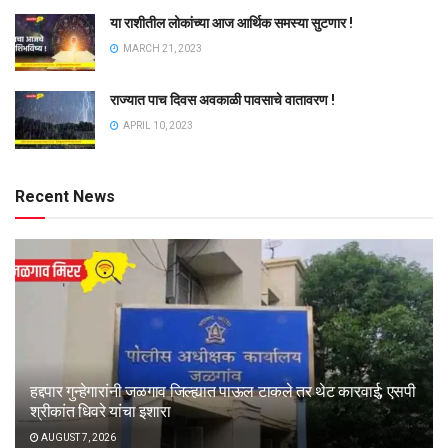
या राशीतील लोकांच्या आज आर्थिक समस्या सुटणार !
MARCH 21, 2023
राज्यात पाच दिवस अवकाळी पावसाचे वातावरण !
APRIL 10, 2023
Recent News
हद्दपार गुन्हेगारांनी जळगाव जिल्ह्यात पाऊल टाकले तर थेट कारवाई; एसपी
श्रीकांत धिवरे यांचा इशारा
AUGUST 7, 2026