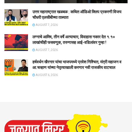
उत्तर महाराष्ट्रात खळबळ : कथित ऑडिओ क्लिप प्रकरणी विजय
चौधरी एलसीबीच्या ताब्यात
AUGUST 7, 2026
लग्नाचे आमिष, तीन वर्षे अत्याचार; विवाहास नकार देत १.१०
लाखांचीही फसवणूक, तरुणासह आई-वडिलांवर गुन्हा !
AUGUST 7, 2026
हर्षवर्धन खैरनार यांचा भाजपमध्ये प्रवेश निश्चित; मंत्री महाजन व
आ.चव्हाण यांच्या नेतृत्वाखाली करणार नवी राजकीय वाटचाल
AUGUST 6, 2026