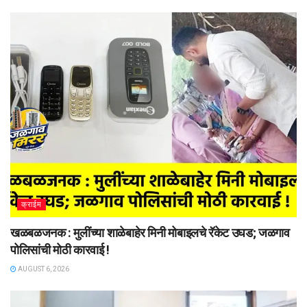
क्राईम
खळबळजनक : मुलींच्या शाळेबाहेर मिनी मोबाइलचे रॅकेट उघड; जळगाव
पोलिसांची मोठी कारवाई !
AUGUST 6, 2026