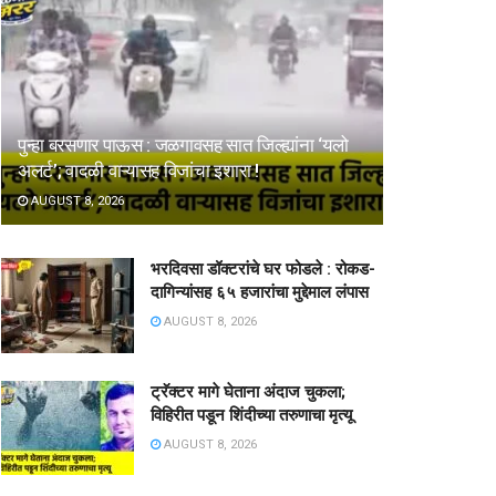
पुन्हा बरसणार पाऊस : जळगावसह सात जिल्ह्यांना ‘यलो
अलर्ट’; वादळी वाऱ्यासह विजांचा इशारा !
AUGUST 8, 2026
भरदिवसा डॉक्टरांचे घर फोडले : रोकड-
दागिन्यांसह ६५ हजारांचा मुद्देमाल लंपास
AUGUST 8, 2026
ट्रॅक्टर मागे घेताना अंदाज चुकला;
विहिरीत पडून शिंदीच्या तरुणाचा मृत्यू
AUGUST 8, 2026