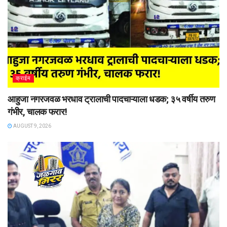
क्राईम
आहुजा नगरजवळ भरधाव ट्रालाची पादचाऱ्याला धडक; ३५ वर्षीय तरुण
गंभीर, चालक फरार!
AUGUST 9, 2026