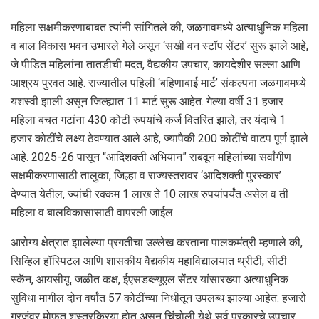
महिला सक्षमीकरणाबाबत त्यांनी सांगितले की, जळगावमध्ये अत्याधुनिक महिला
व बाल विकास भवन उभारले गेले असून ‘सखी वन स्टॉप सेंटर’ सुरू झाले आहे,
जे पीडित महिलांना तातडीची मदत, वैद्यकीय उपचार, कायदेशीर सल्ला आणि
आश्रय पुरवत आहे. राज्यातील पहिली ‘बहिणाबाई मार्ट’ संकल्पना जळगावमध्ये
यशस्वी झाली असून जिल्ह्यात 11 मार्ट सुरू आहेत. गेल्या वर्षी 31 हजार
महिला बचत गटांना 430 कोटी रुपयांचे कर्ज वितरित झाले, तर यंदाचे 1
हजार कोटींचे लक्ष्य ठेवण्यात आले आहे, ज्यापैकी 200 कोटींचे वाटप पूर्ण झाले
आहे. 2025-26 पासून “आदिशक्ती अभियान” राबवून महिलांच्या सर्वांगीण
सक्षमीकरणासाठी तालुका, जिल्हा व राज्यस्तरावर ‘आदिशक्ती पुरस्कार’
देण्यात येतील, ज्यांची रक्कम 1 लाख ते 10 लाख रुपयांपर्यंत असेल व ती
महिला व बालविकासासाठी वापरली जाईल.
आरोग्य क्षेत्रात झालेल्या प्रगतीचा उल्लेख करताना पालकमंत्री म्हणाले की,
सिव्हिल हॉस्पिटल आणि शासकीय वैद्यकीय महाविद्यालयात थ्रीटी, सीटी
स्कॅन, आयसीयू, जळीत कक्ष, ईएसडब्ल्यूएल सेंटर यांसारख्या अत्याधुनिक
सुविधा मागील दोन वर्षांत 57 कोटींच्या निधीतून उपलब्ध झाल्या आहेत. हजारो
गरजूंवर मोफत शस्त्रक्रिया होत असून चिंचोली येथे सर्व प्रकारचे उपचार