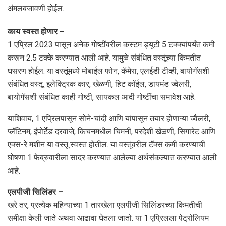
अंमलबजावणी होईल.
काय स्वस्त होणार –
1 एप्रिल 2023 पासून अनेक गोष्टींवरील कस्‍टम ड्यूटी 5 टक्क्यांपर्यंत कमी
करून 2.5 टक्के करण्यात आली आहे. यामुळे संबंधित वस्तूंच्या किंमतीत
घसरण होईल. या वस्तूंमध्ये मोबाईल फोन, कॅमेरा, एलईडी टीव्ही, बायोगॅसशी
संबंधित वस्तू, इलेक्ट्रिक कार, खेळणी, हिट कॉईल, डायमंड ज्‍वेलरी,
बायोगॅसशी संबंधित काही गोष्टी, सायक‍ल आदी गोष्टींचा समावेश आहे.
याशिवाय, 1 एप्रिलपासून सोने-चांदी आणि यांपासून तयार होणाऱ्या ज्‍वैलरी,
प्लॅटिनम, इंपोर्टेड दरवाजे, किचनमधील चिमनी, परदेशी खेळणी, सिगारेट आणि
एक्‍स-रे मशीन या वस्तू स्वस्त होतील. या वस्तूंवरील टॅक्स कमी करण्याची
घोषणा 1 फेब्रुवारीला सादर करण्यात आलेल्या अर्थसंकल्पात करण्यात आली
आहे.
एलपीजी स‍िलिंडर –
खरे तर, प्रत्येक महिन्याच्या 1 तारखेला एलपीजी सिलिंडरच्या किमतीची
समीक्षा केली जाते अथवा आढावा घेतला जातो. या 1 एप्रिलला पेट्रोलियम