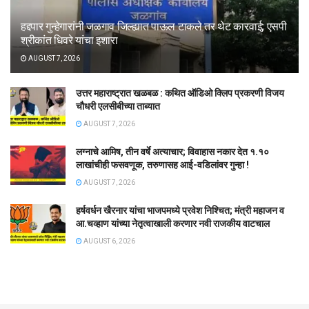
हद्दपार गुन्हेगारांनी जळगाव जिल्ह्यात पाऊल टाकले तर थेट कारवाई; एसपी
श्रीकांत धिवरे यांचा इशारा
AUGUST 7, 2026
उत्तर महाराष्ट्रात खळबळ : कथित ऑडिओ क्लिप प्रकरणी विजय
चौधरी एलसीबीच्या ताब्यात
AUGUST 7, 2026
लग्नाचे आमिष, तीन वर्षे अत्याचार; विवाहास नकार देत १.१०
लाखांचीही फसवणूक, तरुणासह आई-वडिलांवर गुन्हा !
AUGUST 7, 2026
हर्षवर्धन खैरनार यांचा भाजपमध्ये प्रवेश निश्चित; मंत्री महाजन व
आ.चव्हाण यांच्या नेतृत्वाखाली करणार नवी राजकीय वाटचाल
AUGUST 6, 2026