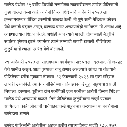
उमरेड येथील १९ वर्षीय फिर्यादी तरुणीच्या तक्रारीवरून उमरेड पोलिसांनी
गुन्हा दाखल केला आहे. आरोपी किरण शिंदे याने जानेवारी २०२३ ला
इन्स्टाग्रामवर पीडित तरुणीशी ओळख केली. मी पुणे आर्मी मेडिकल कोअर
येथे क्लार्क पदावर असून, बक्कळ पगार असल्याचेही सांगितले. मी अनाथ आहे.
अनाथालयात शिक्षण घेतले, अशीही थाप त्याने मारली. दोघांच्याही मैत्रीचे
रूपांतर प्रेमात झाले. त्यानंतर त्याने लग्नाची मागणी घातली. पीडितेच्या
कुटुंबीयांनी त्याला उमरेड येथे बोलावले.
२१ जानेवारी २०२३ ला साक्षगंधाचा कार्यक्रम पार पडला. दरम्यान, मी जयपूर
येथे आर्मीत असून, आता पुण्याला रुजू होणार असल्याचे सांगत या तोतयाने
पीडितेच्या घरीच मुक्काम ठोकला. १२ फेब्रुवारी २०२३ ला एका मंदिरात
लग्नही उरकविले. त्यानंतर पीडितेच्या नातेवाइकांकडेसुद्धा पाहुणचारासाठी
निघाला. दरम्यान, पूर्वीच्या दोन पत्नींपैकी एका पत्नीला आरोपी किरण शिंदे हा
उमरेड येथे असल्याचे कळले. तिने पीडितेच्या कुटुंबीयांना संपूर्ण प्रकार
सांगितला. काही लोकांनी नातेवाइकाकडे पाहुणचार करणाऱ्या या नवरोबाला
उमरेडला आणले.
उमरेड पाेलिसांनी आराेपीला अटक करीत त्याच्याविरुद्ध भादंवि १७०, १७१,