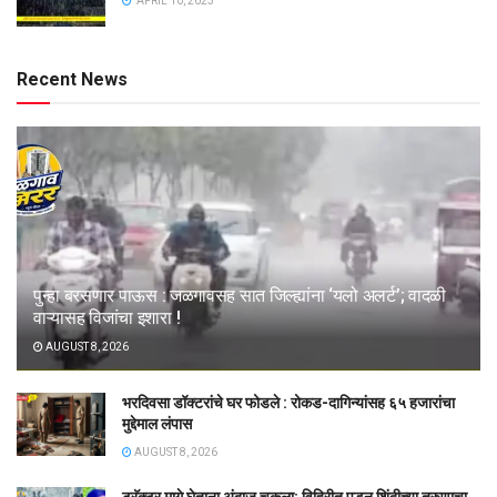
APRIL 10, 2023
Recent News
पुन्हा बरसणार पाऊस : जळगावसह सात जिल्ह्यांना ‘यलो अलर्ट’; वादळी
वाऱ्यासह विजांचा इशारा !
AUGUST 8, 2026
भरदिवसा डॉक्टरांचे घर फोडले : रोकड-दागिन्यांसह ६५ हजारांचा
मुद्देमाल लंपास
AUGUST 8, 2026
ट्रॅक्टर मागे घेताना अंदाज चुकला; विहिरीत पडून शिंदीच्या तरुणाचा