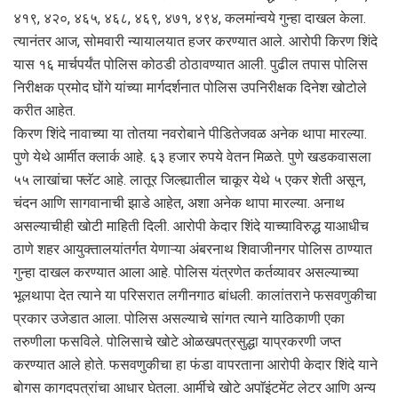
४१९, ४२०, ४६५, ४६८, ४६९, ४७१, ४९४, कलमांन्वये गुन्हा दाखल केला.
त्यानंतर आज, सोमवारी न्यायालयात हजर करण्यात आले. आरोपी किरण शिंदे
यास १६ मार्चपर्यंत पोलिस कोठडी ठोठावण्यात आली. पुढील तपास पोलिस
निरीक्षक प्रमोद घोंगे यांच्या मार्गदर्शनात पोलिस उपनिरीक्षक दिनेश खोटोले
करीत आहेत.
किरण शिंदे नावाच्या या तोतया नवरोबाने पीडितेजवळ अनेक थापा मारल्या.
पुणे येथे आर्मीत क्लार्क आहे. ६३ हजार रुपये वेतन मिळते. पुणे खडकवासला
५५ लाखांचा फ्लॅट आहे. लातूर जिल्ह्यातील चाकूर येथे ५ एकर शेती असून,
चंदन आणि सागवानाची झाडे आहेत, अशा अनेक थापा मारल्या. अनाथ
असल्याचीही खोटी माहिती दिली. आरोपी केदार शिंदे याच्याविरुद्ध याआधीच
ठाणे शहर आयुक्तालयांतर्गत येणाऱ्या अंबरनाथ शिवाजीनगर पोलिस ठाण्यात
गुन्हा दाखल करण्यात आला आहे. पोलिस यंत्रणेत कर्तव्यावर असल्याच्या
भूलथापा देत त्याने या परिसरात लगीनगाठ बांधली. कालांतराने फसवणुकीचा
प्रकार उजेडात आला. पोलिस असल्याचे सांगत त्याने याठिकाणी एका
तरुणीला फसविले. पोलिसाचे खोटे ओळखपत्रसुद्धा याप्रकरणी जप्त
करण्यात आले होते. फसवणुकीचा हा फंडा वापरताना आरोपी केदार शिंदे याने
बोगस कागदपत्रांचा आधार घेतला. आर्मीचे खोटे अपाॅइंटमेंट लेटर आणि अन्य