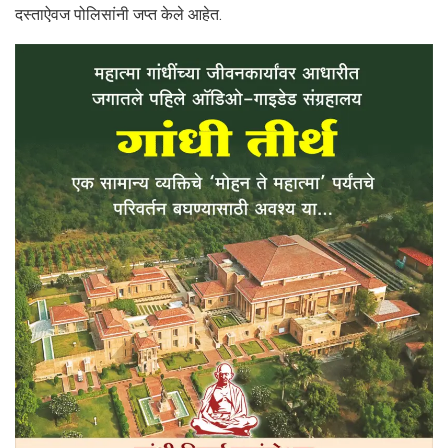
दस्ताऐवज पोलिसांनी जप्त केले आहेत.