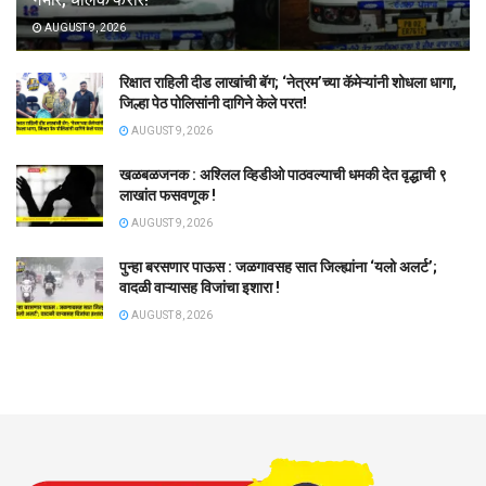
AUGUST 9, 2026
रिक्षात राहिली दीड लाखांची बॅग; ‘नेत्रम’च्या कॅमेऱ्यांनी शोधला धागा,
जिल्हा पेठ पोलिसांनी दागिने केले परत!
AUGUST 9, 2026
खळबळजनक : अश्लिल व्हिडीओ पाठवल्याची धमकी देत वृद्धाची ९
लाखांत फसवणूक !
AUGUST 9, 2026
पुन्हा बरसणार पाऊस : जळगावसह सात जिल्ह्यांना ‘यलो अलर्ट’;
वादळी वाऱ्यासह विजांचा इशारा !
AUGUST 8, 2026