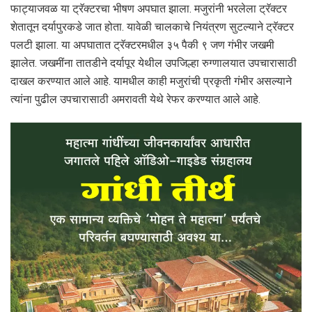
फाट्याजवळ या ट्रॅक्टरचा भीषण अपघात झाला. मजुरांनी भरलेला ट्रॅक्टर
शेतातून दर्यापुरकडे जात होता. यावेळी चालकाचे नियंत्रण सुटल्याने ट्रॅक्टर
पलटी झाला. या अपघातात ट्रॅक्टरमधील ३५ पैकी ९ जण गंभीर जखमी
झालेत. जखमींना तातडीने दर्यापूर येथील उपजिल्हा रुग्णालयात उपचारासाठी
दाखल करण्यात आले आहे. यामधील काही मजुरांची प्रकृती गंभीर असल्याने
त्यांना पुढील उपचारासाठी अमरावती येथे रेफर करण्यात आले आहे.