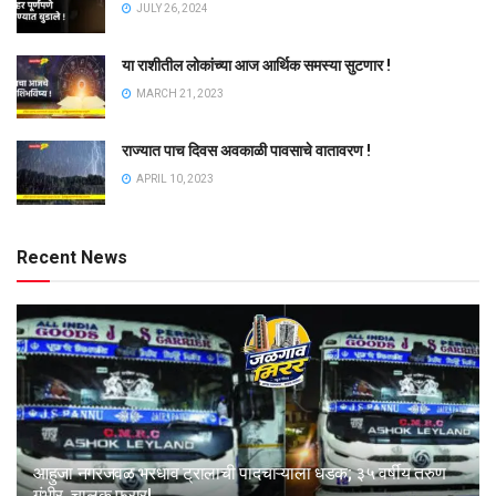
JULY 26, 2024
या राशीतील लोकांच्या आज आर्थिक समस्या सुटणार !
MARCH 21, 2023
राज्यात पाच दिवस अवकाळी पावसाचे वातावरण !
APRIL 10, 2023
Recent News
आहुजा नगरजवळ भरधाव ट्रालाची पादचाऱ्याला धडक; ३५ वर्षीय तरुण
गंभीर, चालक फरार!