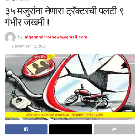
३५ मजुरांना नेणारा ट्रॅक्टरची पलटी ९
गंभीर जखमी !
by
jalgaonmirrornews@gmail.com
December 12, 2023