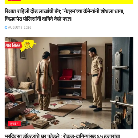
रिक्षात राहिली दीड लाखांची बॅग; ‘नेत्रम’च्या कॅमेऱ्यांनी शोधला धागा,
जिल्हा पेठ पोलिसांनी दागिने केले परत!
AUGUST 9, 2026
क्राईम
भरदिवसा डॉक्टरांचे घर फोडले : रोकड-दागिन्यांसह ६५ हजारांचा