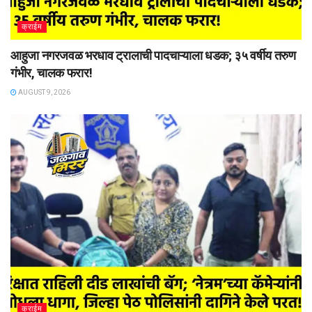
क्राईम
आहुजा नगरजवळ भरधाव ट्रालाची पादचाऱ्याला धडक; ३५ वर्षीय तरुण
गंभीर, चालक फरार!
AUGUST 9, 2026
क्राईम