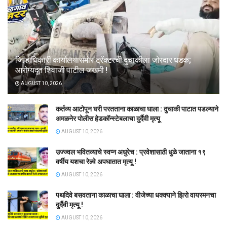
जिल्हाधिकारी कार्यालयासमोर ट्रॅक्टरची दुचाकीला जोरदार धडक;
आरोग्यदूत शिवाजी पाटील जखमी !
AUGUST 10, 2026
कर्तव्य आटोपून घरी परतताना काळाचा घाला : दुचाकी पाटात पडल्याने
अमळनेर पोलीस हेडकॉन्स्टेबलाचा दुर्दैवी मृत्यू
AUGUST 10, 2026
उज्ज्वल भवितव्याचे स्वप्न अधुरेच : प्रवेशासाठी धुळे जाताना १९
वर्षीय यशचा रेल्वे अपघातात मृत्यू !
AUGUST 10, 2026
पथदिवे बसवताना काळाचा घाला : वीजेच्या धक्क्याने झिरो वायरमनचा
दुर्दैवी मृत्यू !
AUGUST 10, 2026