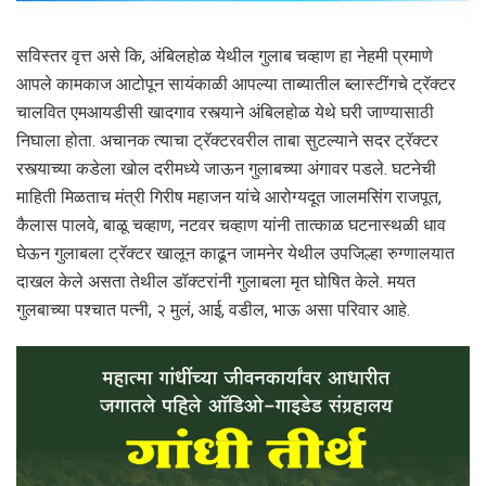
सविस्तर वृत्त असे कि, अंबिलहोळ येथील गुलाब चव्हाण हा नेहमी प्रमाणे
आपले कामकाज आटोपून सायंकाळी आपल्या ताब्यातील ब्लास्टींगचे ट्रॅक्टर
चालवित एमआयडीसी खादगाव रस्त्याने अंबिलहोळ येथे घरी जाण्यासाठी
निघाला होता. अचानक त्याचा ट्रॅक्टरवरील ताबा सुटल्याने सदर ट्रॅक्टर
रस्त्याच्या कडेला खोल दरीमध्ये जाऊन गुलाबच्या अंगावर पडले. घटनेची
माहिती मिळताच मंत्री गिरीष महाजन यांचे आरोग्यदूत जालमसिंग राजपूत,
कैलास पालवे, बाळू चव्हाण, नटवर चव्हाण यांनी तात्काळ घटनास्थळी धाव
घेऊन गुलाबला ट्रॅक्टर खालून काढून जामनेर येथील उपजिल्हा रुग्णालयात
दाखल केले असता तेथील डॉक्टरांनी गुलाबला मृत घोषित केले. मयत
गुलबाच्या पश्चात पत्नी, २ मुलं, आई, वडील, भाऊ असा परिवार आहे.