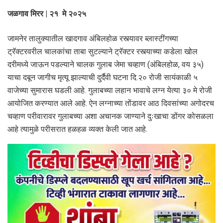
जळगाव मिरर | २१ मे २०२५
जामनेर तालुक्यातील खादगाव अंबिलहोळ रस्त्यावर ब्लास्टींगच्या
ट्रॅक्टरवरील चालकांचा ताबा सुटल्याने ट्रॅक्टर रस्त्याच्या कडेला खोल
दरीमध्ये जाऊन पडल्याने चालक गुलाब जेमा चव्हाण (अंबिलहोळ, वय ३५)
याचा दबून जागीच मृत्यू झाल्याची दुर्दैवी घटना दि.२० रोजी सायंकाळी ५
वाजेच्या सुमारास घडली आहे. गुलाबच्या लहान भावाचे लग्न येत्या ३० मे रोजी
आयोजित करण्यात आले आहे. ऐन लग्नाच्या तोंडावर आठ दिवसांच्या अगोदरच
चव्हाण परीवारावर गुलाबच्या अशा अचानक जाण्याने दुःखाचा डोंगर कोसळला
आहे त्यामुळे परीसरात हळहळ व्यक्त केली जात आहे.