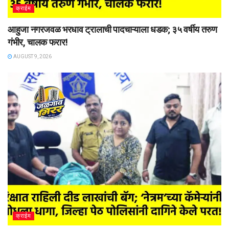
क्राईम
आहुजा नगरजवळ भरधाव ट्रालाची पादचाऱ्याला धडक; ३५ वर्षीय तरुण
गंभीर, चालक फरार!
AUGUST 9, 2026
क्राईम