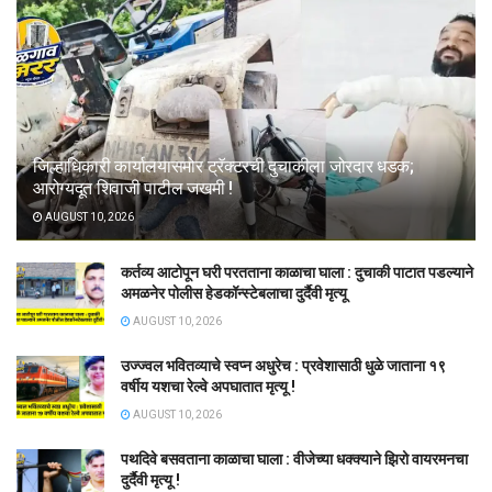
जिल्हाधिकारी कार्यालयासमोर ट्रॅक्टरची दुचाकीला जोरदार धडक;
आरोग्यदूत शिवाजी पाटील जखमी !
AUGUST 10, 2026
कर्तव्य आटोपून घरी परतताना काळाचा घाला : दुचाकी पाटात पडल्याने
अमळनेर पोलीस हेडकॉन्स्टेबलाचा दुर्दैवी मृत्यू
AUGUST 10, 2026
उज्ज्वल भवितव्याचे स्वप्न अधुरेच : प्रवेशासाठी धुळे जाताना १९
वर्षीय यशचा रेल्वे अपघातात मृत्यू !
AUGUST 10, 2026
पथदिवे बसवताना काळाचा घाला : वीजेच्या धक्क्याने झिरो वायरमनचा
दुर्दैवी मृत्यू !