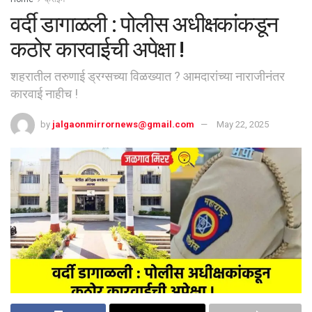
वर्दी डागाळली : पोलीस अधीक्षकांकडून
कठोर कारवाईची अपेक्षा !
शहरातील तरुणाई ड्रग्सच्या विळख्यात ? आमदारांच्या नाराजीनंतर
कारवाई नाहीच !
by
jalgaonmirrornews@gmail.com
May 22, 2025