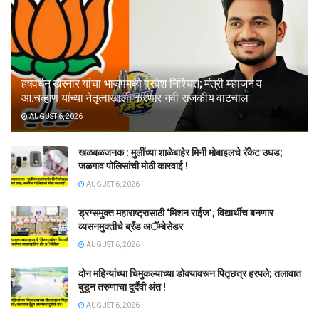
हर्षवर्धन खैरनार यांचा भाजपमध्ये प्रवेश निश्चित; मंत्री महाजन व
आ.चव्हाण यांच्या नेतृत्वाखाली करणार नवी राजकीय वाटचाल
AUGUST 6, 2026
खळबळजनक : मुलींच्या शाळेबाहेर मिनी मोबाइलचे रॅकेट उघड;
जळगाव पोलिसांची मोठी कारवाई !
AUGUST 6, 2026
ड्रग्समुक्त महाराष्ट्रासाठी ‘मिशन राईज’; विद्यार्थीच बनणार
व्यसनमुक्तीचे ब्रँड अॅम्बेसेडर
AUGUST 6, 2026
दोन महिन्यांच्या चिमुकल्याच्या डोक्यावरून पितृछत्र हरपले; तलावात
बुडून तरुणाचा दुर्दैवी अंत !
AUGUST 6, 2026