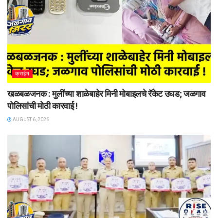
क्राईम
खळबळजनक : मुलींच्या शाळेबाहेर मिनी मोबाइलचे रॅकेट उघड; जळगाव
पोलिसांची मोठी कारवाई !
AUGUST 6, 2026