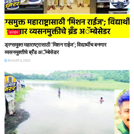
क्राईम
ड्रग्समुक्त महाराष्ट्रासाठी ‘मिशन राईज’; विद्यार्थीच बनणार
व्यसनमुक्तीचे ब्रँड अॅम्बेसेडर
AUGUST 6, 2026