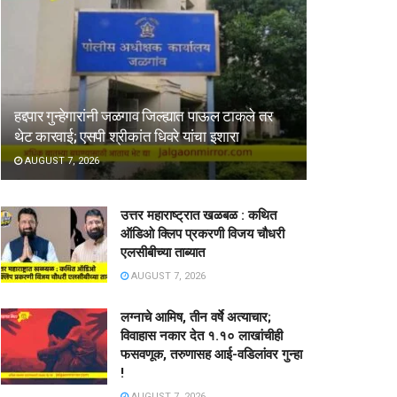
हद्दपार गुन्हेगारांनी जळगाव जिल्ह्यात पाऊल टाकले तर
थेट कारवाई; एसपी श्रीकांत धिवरे यांचा इशारा
AUGUST 7, 2026
उत्तर महाराष्ट्रात खळबळ : कथित
ऑडिओ क्लिप प्रकरणी विजय चौधरी
एलसीबीच्या ताब्यात
AUGUST 7, 2026
लग्नाचे आमिष, तीन वर्षे अत्याचार;
विवाहास नकार देत १.१० लाखांचीही
फसवणूक, तरुणासह आई-वडिलांवर गुन्हा
!
AUGUST 7, 2026