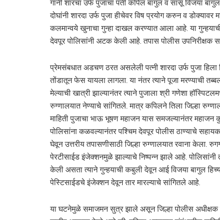
गांनी शारचा उर्फ पुजाचा पती कपिल बागुल व सासू विजया बागुल
दोघांनी शारदा उर्फ पुजा हीचेवर विष प्रयोग करुन व डोक्यावर 
कलमान्वये खुनाचा गुन्हा दाखल करण्यात आला आहे. या गुन्हयाची न
देवपूर पोलिसांनी अटक केली आहे. तपास पोलीस उपनिरीक्षक
प्रेमसंबधात अडचण ठरत असलेली पत्नी शारदा उर्फ पुजा हिला द
तोंडातून फेस यायला लागला. या नंतर त्याने पूजा मरण्याची त
मेल्याची खात्री झाल्यानंतर त्याने पुजाला श्री गणेशा हॉस्पिटल
रुग्णालयात नेण्याचे सांगितले. मात्र कपिलने तिला जिल्हा रुग्ण
माहिती पुजाचा भाऊ भूषण महाजन यास समजल्यानंतर महाजन कुटुं
पोलिसांना कळवल्यानंतर पश्चिम देवपूर पोलीस ठाण्याचे सहायक पोल
घेवून उत्तरीय तपासणीसाठी जिल्हा रुग्णालयात रवाना केला. रु
पेरटीसाईड इंजेक्शनमुळे झाल्याचे निष्पन्न झाले आहे. पोलिसा
केली असता त्याने गुन्हयाची कबुली देवून आई विजया बागुल हिच
पेस्टिसाईडचे इंजेक्शन देवून तार मारल्याचे सांगितले आहे.
या घटनेमुळे समाजमन सुत्र झाले असून जिल्हा पोलीस अधीक्षक श्