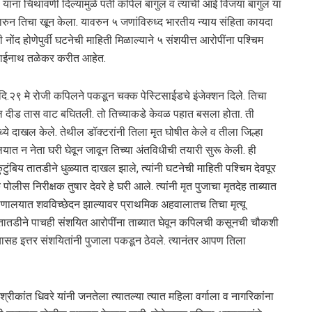
 यांना चिथावणी दिल्यामुळे पती कपिल बागुल व त्यांची आई विजया बागुल या
मारुन तिचा खून केला. यावरुन ५ जणांविरुध्द भारतीय न्याय संहिता कायदा
ोंद होणेपुर्वी घटनेची माहिती मिळाल्याने ५ संशयीत्त आरोपींना पश्चिम
 साईनाथ तळेकर करीत आहेत.
ि.२९ मे रोजी कपिलने पकडून चक्क पेस्टिसाईडचे इंजेक्शन दिले. तिचा
ब्बल दीड तास वाट बघितली. तो तिच्याकडे केवळ पहात बसला होता. ती
मध्ये दाखल केले. तेथील डॉक्टरांनी तिला मृत घोषीत केले व तीला जिल्हा
ालयात न नेता घरी घेवून जावून तिच्या अंतविधीची तयारी सुरू केली. ही
बिय तातडीने धुळ्यात दाखल झाले, त्यांनी घटनेची माहिती पश्चिम देवपूर
ीस निरीक्षक तुषार देवरे हे घरी आले. त्यांनी मृत पुजाचा मृतदेह ताब्यात
गग्णालयात शवविच्छेदन झाल्यावर प्राथमिक अहवालातच तिचा मृत्यू
ंनी तातडीने पाचही संशयित आरोपींना ताब्यात घेवून कपिलची कसूनची चौकशी
्यासह इत्तर संशयितांनी पुजाला पकडून ठेवले. त्यानंतर आपण तिला
रीकांत धिवरे यांनी जनतेला त्यातल्या त्यात महिला वर्गाला व नागरिकांना