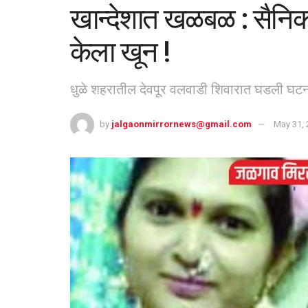
खान्देशात खळबळ : सैनिकान
केला खून !
धुळे शहरातील देवपूर वलवाडी शिवारात घडली घटन
by
jalgaonmirrornews@gmail.com
May 31, 