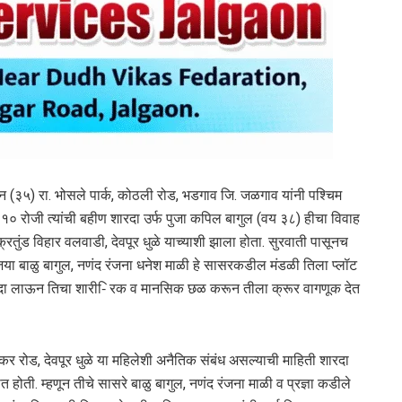
न (३५) रा. भोसले पार्क, कोठली रोड, भडगाव जि. जळगाव यांनी पश्चिम
२०१० रोजी त्यांची बहीण शारदा उर्फ पुजा कपिल बागुल (वय ३८) हीचा विवाह
्रतुंड विहार वलवाडी, देवपूर धुळे याच्याशी झाला होता. सुरवाती पासूनच
िजया बाळु बागुल, नणंद रंजना धनेश माळी हे सासरकडील मंडळी तिला प्लॉट
तगादा लाऊन तिचा शारी-ि रक व मानसिक छळ करून तीला क्रूर वागणूक देत
कर रोड, देवपूर धुळे या महिलेशी अनैतिक संबंध असल्याची माहिती शारदा
होती. म्हणून तीचे सासरे बाळु बागुल, नणंद रंजना माळी व प्रज्ञा कडीले