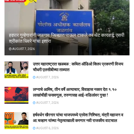
हद्दपार गुन्हेगारांनी जळगाव जिल्ह्यात पाऊल टाकले तर थेट कारवाई; एसपी
श्रीकांत धिवरे यांचा इशारा
AUGUST 7, 2026
उत्तर महाराष्ट्रात खळबळ : कथित ऑडिओ क्लिप प्रकरणी विजय
चौधरी एलसीबीच्या ताब्यात
AUGUST 7, 2026
लग्नाचे आमिष, तीन वर्षे अत्याचार; विवाहास नकार देत १.१०
लाखांचीही फसवणूक, तरुणासह आई-वडिलांवर गुन्हा !
AUGUST 7, 2026
हर्षवर्धन खैरनार यांचा भाजपमध्ये प्रवेश निश्चित; मंत्री महाजन व
आ.चव्हाण यांच्या नेतृत्वाखाली करणार नवी राजकीय वाटचाल
AUGUST 6, 2026