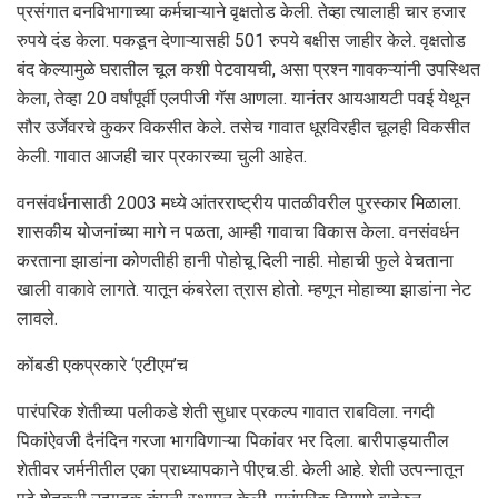
प्रसंगात वनविभागाच्या कर्मचाऱ्याने वृक्षतोड केली. तेव्हा त्यालाही चार हजार
रुपये दंड केला. पकडून देणाऱ्यासही 501 रुपये बक्षीस जाहीर केले. वृक्षतोड
बंद केल्यामुळे घरातील चूल कशी पेटवायची, असा प्रश्न गावकऱ्यांनी उपस्थित
केला, तेव्हा 20 वर्षांपूर्वी एलपीजी गॅस आणला. यानंतर आयआयटी पवई येथून
सौर उर्जेवरचे कुकर विकसीत केले. तसेच गावात धूरविरहीत चूलही विकसीत
केली. गावात आजही चार प्रकारच्या चुली आहेत.
वनसंवर्धनासाठी 2003 मध्ये आंतरराष्ट्रीय पातळीवरील पुरस्कार मिळाला.
शासकीय योजनांच्या मागे न पळता, आम्ही गावाचा विकास केला. वनसंवर्धन
करताना झाडांना कोणतीही हानी पोहोचू दिली नाही. मोहाची फुले वेचताना
खाली वाकावे लागते. यातून कंबरेला त्रास होतो. म्हणून मोहाच्या झाडांना नेट
लावले.
कोंबडी एकप्रकारे ‌‘एटीएम’च
पारंपरिक शेतीच्या पलीकडे शेती सुधार प्रकल्प गावात राबविला. नगदी
पिकांऐवजी दैनंदिन गरजा भागविणाऱ्या पिकांवर भर दिला. बारीपाड्यातील
शेतीवर जर्मनीतील एका प्राध्यापकाने पीएच.डी. केली आहे. शेती उत्पन्नातून