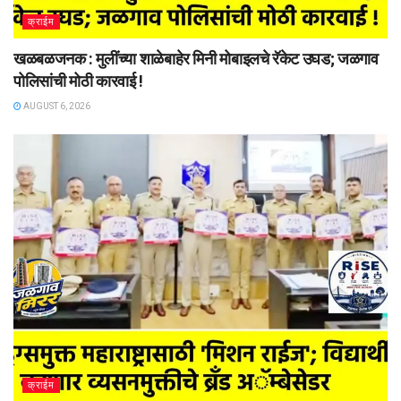
क्राईम
खळबळजनक : मुलींच्या शाळेबाहेर मिनी मोबाइलचे रॅकेट उघड; जळगाव
पोलिसांची मोठी कारवाई !
AUGUST 6, 2026
क्राईम