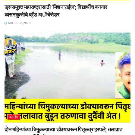
ड्रग्समुक्त महाराष्ट्रासाठी ‘मिशन राईज’; विद्यार्थीच बनणार
व्यसनमुक्तीचे ब्रँड अॅम्बेसेडर
AUGUST 6, 2026
क्राईम
दोन महिन्यांच्या चिमुकल्याच्या डोक्यावरून पितृछत्र हरपले; तलावात