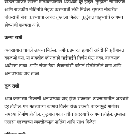
वडिलोपार्जित संपत्ती मिळविण्यातील अडथळा दूर होईल. तुम्हाला सामाजिक
आणि राजकीय मोहिमांचे नेतृत्व करण्याची संधी मिळेल. तुमच्या नोकरीत
नोकरांची सेवा करण्याचा आनंद तुम्हाला मिळेल. कुटुंबात पाहुण्यांचे आगमन
होण्याची शक्यता आहे.
कन्या राशी
व्यवसायात चांगले उत्पन्न मिळेल. जमीन, इमारत इत्यादी खरेदी-विक्रीबाबत
काळजी घ्या. या बाबतीत कोणताही घाईघाईने निर्णय घेऊ नका. वागण्यात
अधीरता टाळा. आणि संयम ठेवा. शेजाऱ्यांशी चांगलं खेळीमेळीने वागा आणि
अनावश्यक वाद टाळा.
तुळ राशी
आज कामाच्या ठिकाणी अनावश्यक वाद होऊ शकतात. व्यवसायातील अडथळे
दूर होतील. पण महत्त्वाच्या कामात विलंब होऊ शकतो. वाहनामुळे मार्गावर
समस्या निर्माण होतील. कुटुंबात एका नवीन सदस्याचे आगमन होईल. तुम्हाला
एखाद्या महत्त्वाच्या व्यक्तीकडून पाठिंबा आणि साथ मिळेल.