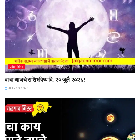
राशिभविष्य
वाचा आजचे राशिभविष्य दि. २० जुलै २०२६ !
JULY 20, 2026