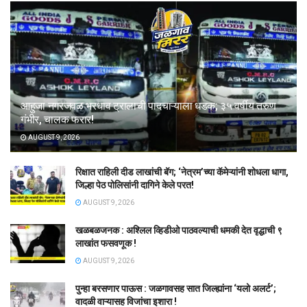
आहुजा नगरजवळ भरधाव ट्रालाची पादचाऱ्याला धडक; ३५ वर्षीय तरुण
गंभीर, चालक फरार!
AUGUST 9, 2026
रिक्षात राहिली दीड लाखांची बॅग; ‘नेत्रम’च्या कॅमेऱ्यांनी शोधला धागा,
जिल्हा पेठ पोलिसांनी दागिने केले परत!
AUGUST 9, 2026
खळबळजनक : अश्लिल व्हिडीओ पाठवल्याची धमकी देत वृद्धाची ९
लाखांत फसवणूक !
AUGUST 9, 2026
पुन्हा बरसणार पाऊस : जळगावसह सात जिल्ह्यांना ‘यलो अलर्ट’;
वादळी वाऱ्यासह विजांचा इशारा !