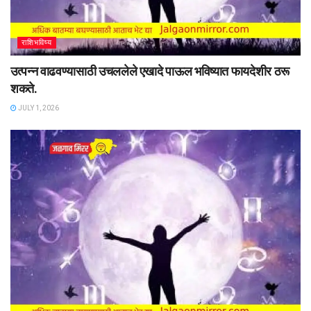
राशिभविष्य
उत्पन्न वाढवण्यासाठी उचललेले एखादे पाऊल भविष्यात फायदेशीर ठरू
शकते.
JULY 1, 2026