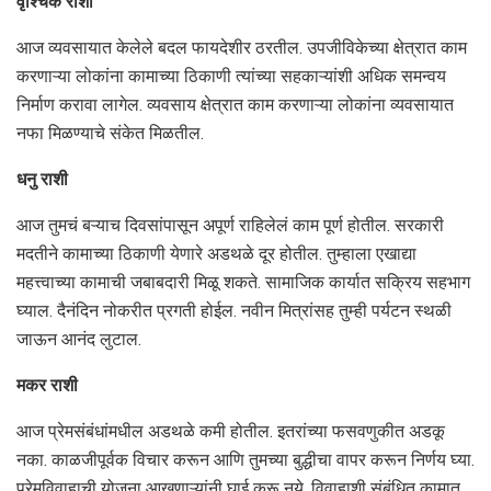
वृश्चिक राशी
आज व्यवसायात केलेले बदल फायदेशीर ठरतील. उपजीविकेच्या क्षेत्रात काम
करणाऱ्या लोकांना कामाच्या ठिकाणी त्यांच्या सहकाऱ्यांशी अधिक समन्वय
निर्माण करावा लागेल. व्यवसाय क्षेत्रात काम करणाऱ्या लोकांना व्यवसायात
नफा मिळण्याचे संकेत मिळतील.
धनु राशी
आज तुमचं बऱ्याच दिवसांपासून अपूर्ण राहिलेलं काम पूर्ण होतील. सरकारी
मदतीने कामाच्या ठिकाणी येणारे अडथळे दूर होतील. तुम्हाला एखाद्या
महत्त्वाच्या कामाची जबाबदारी मिळू शकते. सामाजिक कार्यात सक्रिय सहभाग
घ्याल. दैनंदिन नोकरीत प्रगती होईल. नवीन मित्रांसह तुम्ही पर्यटन स्थळी
जाऊन आनंद लुटाल.
मकर राशी
आज प्रेमसंबंधांमधील अडथळे कमी होतील. इतरांच्या फसवणुकीत अडकू
नका. काळजीपूर्वक विचार करून आणि तुमच्या बुद्धीचा वापर करून निर्णय घ्या.
प्रेमविवाहाची योजना आखणाऱ्यांनी घाई करू नये. विवाहाशी संबंधित कामात