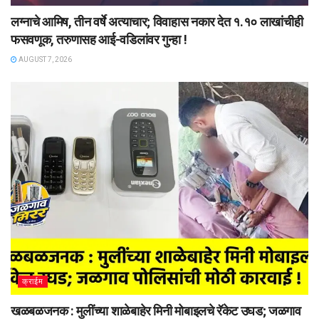
लग्नाचे आमिष, तीन वर्षे अत्याचार; विवाहास नकार देत १.१० लाखांचीही
फसवणूक, तरुणासह आई-वडिलांवर गुन्हा !
AUGUST 7, 2026
क्राईम
खळबळजनक : मुलींच्या शाळेबाहेर मिनी मोबाइलचे रॅकेट उघड; जळगाव