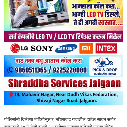
पोलिसांनी दिलेल्या माहितीनुसार, नशिराबाद गावातील हॉटेल सावन समोर
शुक्रवारी ३० मे रोजी दुपारी १२ वाजेच्या सुमारार हॉटेलचे मालक योगेश