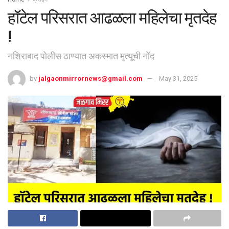
हॉटेल परिसरात आढळला महिलेचा मृतदेह
!
नशिराबाद पोलीस ठाण्यात अकस्मात मृत्यूची नोंद
by
jalgaonmirrornews@gmail.com
May 31, 2025