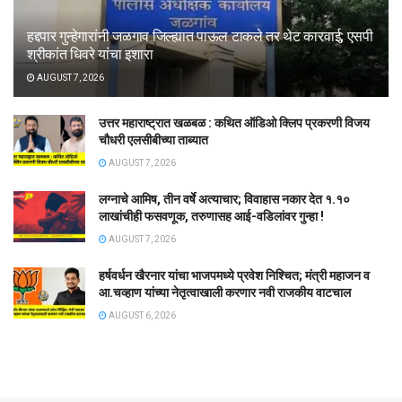
हद्दपार गुन्हेगारांनी जळगाव जिल्ह्यात पाऊल टाकले तर थेट कारवाई; एसपी
श्रीकांत धिवरे यांचा इशारा
AUGUST 7, 2026
उत्तर महाराष्ट्रात खळबळ : कथित ऑडिओ क्लिप प्रकरणी विजय
चौधरी एलसीबीच्या ताब्यात
AUGUST 7, 2026
लग्नाचे आमिष, तीन वर्षे अत्याचार; विवाहास नकार देत १.१०
लाखांचीही फसवणूक, तरुणासह आई-वडिलांवर गुन्हा !
AUGUST 7, 2026
हर्षवर्धन खैरनार यांचा भाजपमध्ये प्रवेश निश्चित; मंत्री महाजन व
आ.चव्हाण यांच्या नेतृत्वाखाली करणार नवी राजकीय वाटचाल
AUGUST 6, 2026