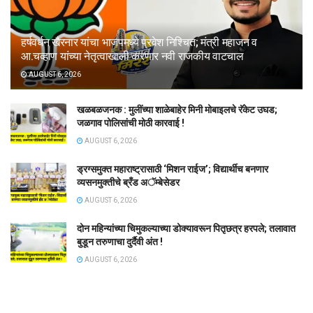
हर्षवर्धन खैरनार यांचा भाजपमध्ये प्रवेश निश्चित; मंत्री महाजन व
आ.चव्हाण यांच्या नेतृत्वाखाली करणार नवी राजकीय वाटचाल
AUGUST 6, 2026
खळबळजनक : मुलींच्या शाळेबाहेर मिनी मोबाइलचे रॅकेट उघड;
जळगाव पोलिसांची मोठी कारवाई !
AUGUST 6, 2026
ड्रग्समुक्त महाराष्ट्रासाठी ‘मिशन राईज’; विद्यार्थीच बनणार
व्यसनमुक्तीचे ब्रँड अॅम्बेसेडर
AUGUST 6, 2026
दोन महिन्यांच्या चिमुकल्याच्या डोक्यावरून पितृछत्र हरपले; तलावात
बुडून तरुणाचा दुर्दैवी अंत !
AUGUST 6, 2026