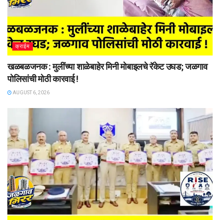
क्राईम
खळबळजनक : मुलींच्या शाळेबाहेर मिनी मोबाइलचे रॅकेट उघड; जळगाव
पोलिसांची मोठी कारवाई !
AUGUST 6, 2026