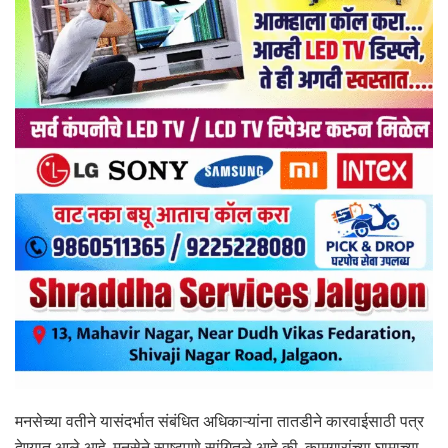
मनसेच्या वतीने यासंदर्भात संबंधित अधिकाऱ्यांना तातडीने कारवाईसाठी पत्र
देण्यात आले आहे. मनसेने स्पष्टपणे सांगितले आहे की, कामगारांच्या घामाच्या