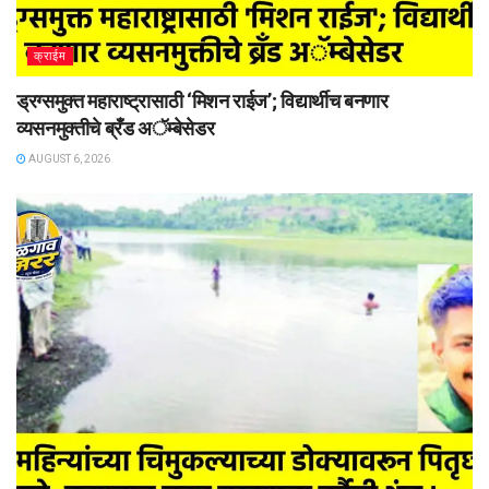
क्राईम
ड्रग्समुक्त महाराष्ट्रासाठी ‘मिशन राईज’; विद्यार्थीच बनणार
व्यसनमुक्तीचे ब्रँड अॅम्बेसेडर
AUGUST 6, 2026