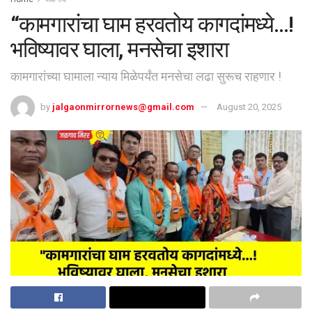
“कामगारांचा घाम हरवतोय कागदांमध्ये…!
भविष्यावर घाला, मनसेचा इशारा
कामगारांच्या घामाला न्याय मिळेपर्यंत मनसेचा लढा सुरूच राहणार !
by
jalgaonmirrornews@gmail.com
August 20, 2025