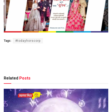
Tags:
#todayhorscorp
Related
Posts