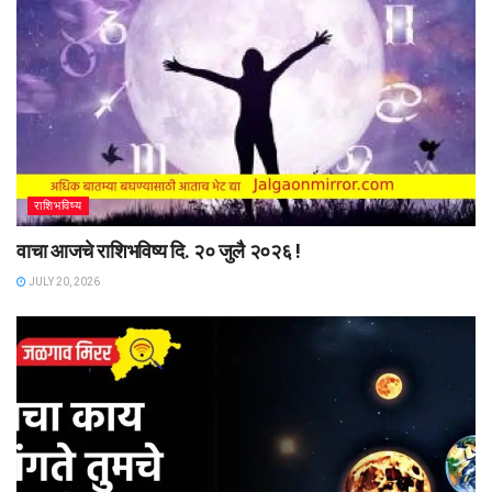
राशिभविष्य
वाचा आजचे राशिभविष्य दि. २० जुलै २०२६ !
JULY 20, 2026