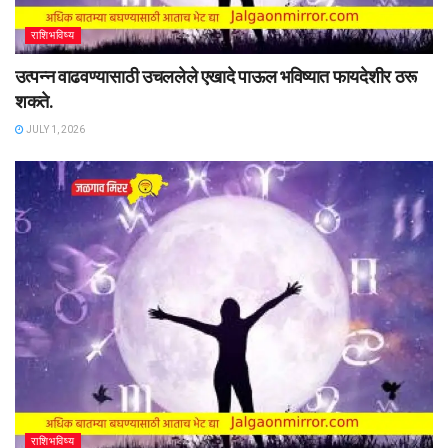
राशिभविष्य
उत्पन्न वाढवण्यासाठी उचललेले एखादे पाऊल भविष्यात फायदेशीर ठरू
शकते.
JULY 1, 2026
राशिभविष्य