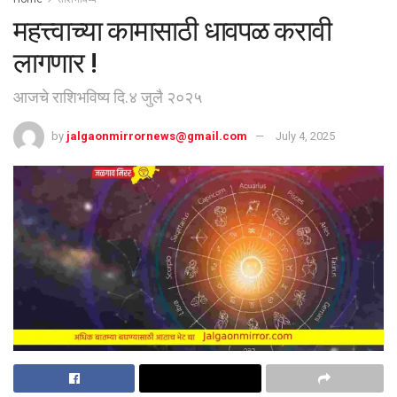
महत्त्वाच्या कामासाठी धावपळ करावी
लागणार !
आजचे राशिभविष्य दि.४ जुलै २०२५
by
jalgaonmirrornews@gmail.com
July 4, 2025