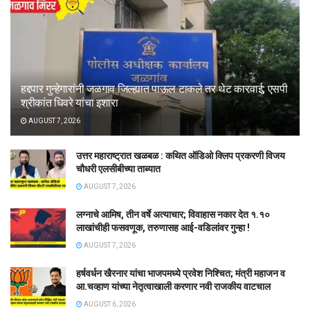
हद्दपार गुन्हेगारांनी जळगाव जिल्ह्यात पाऊल टाकले तर थेट कारवाई; एसपी
श्रीकांत धिवरे यांचा इशारा
AUGUST 7, 2026
उत्तर महाराष्ट्रात खळबळ : कथित ऑडिओ क्लिप प्रकरणी विजय
चौधरी एलसीबीच्या ताब्यात
AUGUST 7, 2026
लग्नाचे आमिष, तीन वर्षे अत्याचार; विवाहास नकार देत १.१०
लाखांचीही फसवणूक, तरुणासह आई-वडिलांवर गुन्हा !
AUGUST 7, 2026
हर्षवर्धन खैरनार यांचा भाजपमध्ये प्रवेश निश्चित; मंत्री महाजन व
आ.चव्हाण यांच्या नेतृत्वाखाली करणार नवी राजकीय वाटचाल
AUGUST 6, 2026