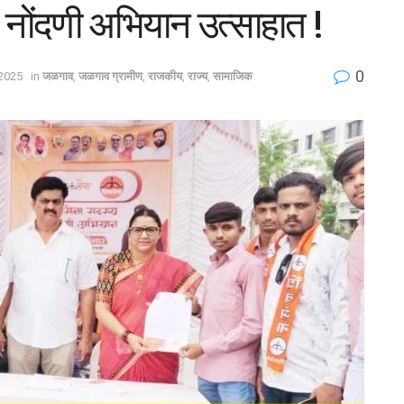
नोंदणी अभियान उत्साहात !
0
2025
in
जळगाव
,
जळगाव ग्रामीण
,
राजकीय
,
राज्य
,
सामाजिक