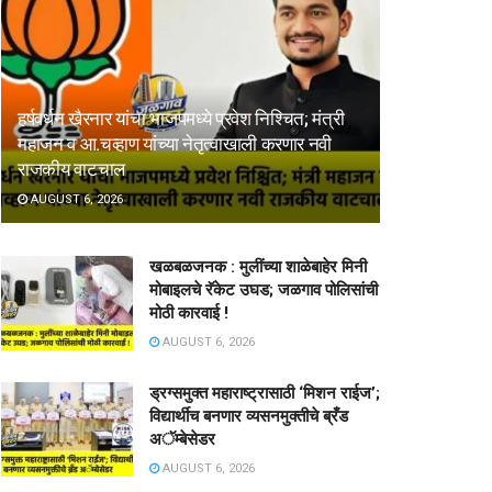
हर्षवर्धन खैरनार यांचा भाजपमध्ये प्रवेश निश्चित; मंत्री
महाजन व आ.चव्हाण यांच्या नेतृत्वाखाली करणार नवी
राजकीय वाटचाल
AUGUST 6, 2026
खळबळजनक : मुलींच्या शाळेबाहेर मिनी
मोबाइलचे रॅकेट उघड; जळगाव पोलिसांची
मोठी कारवाई !
AUGUST 6, 2026
ड्रग्समुक्त महाराष्ट्रासाठी ‘मिशन राईज’;
विद्यार्थीच बनणार व्यसनमुक्तीचे ब्रँड
अॅम्बेसेडर
AUGUST 6, 2026