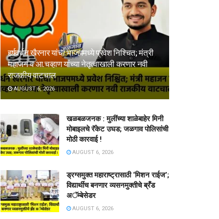
हर्षवर्धन खैरनार यांचा भाजपमध्ये प्रवेश निश्चित; मंत्री
महाजन व आ.चव्हाण यांच्या नेतृत्वाखाली करणार नवी
राजकीय वाटचाल
AUGUST 6, 2026
खळबळजनक : मुलींच्या शाळेबाहेर मिनी
मोबाइलचे रॅकेट उघड; जळगाव पोलिसांची
मोठी कारवाई !
AUGUST 6, 2026
ड्रग्समुक्त महाराष्ट्रासाठी ‘मिशन राईज’;
विद्यार्थीच बनणार व्यसनमुक्तीचे ब्रँड
अॅम्बेसेडर
AUGUST 6, 2026