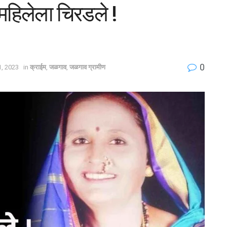
महिलेला चिरडले !
0
, 2023
in
क्राईम
,
जळगाव
,
जळगाव ग्रामीण