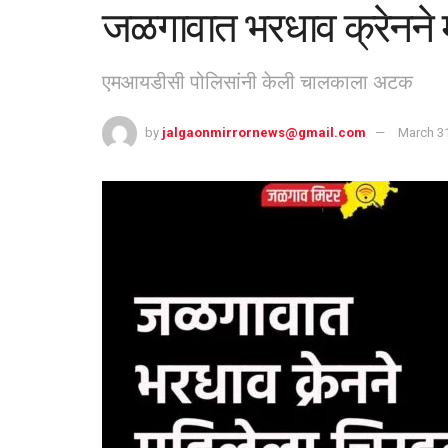
जळगावात भरधाव क्रेनने 
एमआयडीसी पोलिसांनी केली चालकाला अटक
by
jalgaonmirrornews@gmail.com
March 31