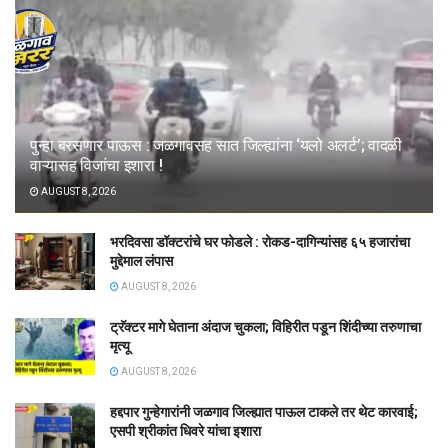
पुन्हा बरसणार पाऊस : जळगावसह सात जिल्ह्यांना ‘यलो अलर्ट’; वादळी
वाऱ्यासह विजांचा इशारा !
AUGUST 8, 2026
भरदिवसा डॉक्टरांचे घर फोडले : रोकड-दागिन्यांसह ६५ हजारांचा
मुद्देमाल लंपास
AUGUST 8, 2026
ट्रॅक्टर मागे घेताना अंदाज चुकला; विहिरीत पडून शिंदीच्या तरुणाचा
मृत्यू
AUGUST 8, 2026
हद्दपार गुन्हेगारांनी जळगाव जिल्ह्यात पाऊल टाकले तर थेट कारवाई;
एसपी श्रीकांत धिवरे यांचा इशारा