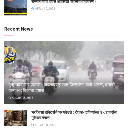
राज्यात पाच दिवस अवकाळी पावसाचे वातावरण !
APRIL 10, 2023
Recent News
पुन्हा बरसणार पाऊस : जळगावसह सात जिल्ह्यांना ‘यलो अलर्ट’; वादळी
वाऱ्यासह विजांचा इशारा !
AUGUST 8, 2026
भरदिवसा डॉक्टरांचे घर फोडले : रोकड-दागिन्यांसह ६५ हजारांचा
मुद्देमाल लंपास
AUGUST 8, 2026