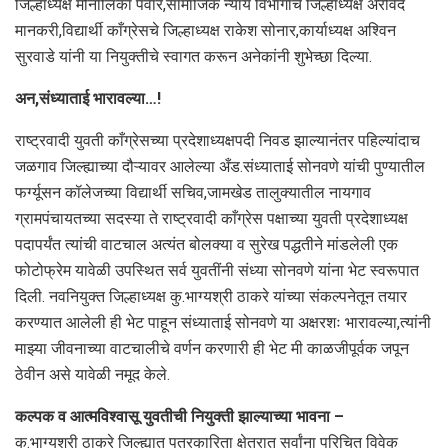
जिल्हाध्यक्ष मोनालिका पवार,सामाजिक न्याय विभागाचे जिल्हाध्यक्ष अरविंद
मानकरी,विद्यार्थी काँग्रेसचे जिल्हाध्यक्ष राकेश सोनार,कार्याध्यक्ष अश्विन
सुरवाडे यांनी या नियुक्तीचे स्वागत करून अनेकांनी शुभेच्छा दिल्या.
अन,संध्याताई भारावल्या…!
राष्ट्रवादी युवती काँग्रेसच्या प्रदेशाध्यक्षपदी निवड झाल्यानंतर पहिल्यांदाच
जळगाव जिल्ह्याच्या दौऱ्यावर आलेल्या अँड.संध्याताई सोनवणे यांची पुण्यातील
फर्ग्यूसन कॉलेजच्या विद्यार्थी सचिव,जामखेड तालुक्यातील नायगाव
ग्रामपंचायतच्या सदस्या ते राष्ट्रवादी काँग्रेस पक्षाच्या युवती प्रदेशाध्यक्ष
पदापर्यंत त्यांची वाटचाल अत्यंत बोलक्या व सुरेख पद्धतीने मांडलेली एक
फोटोफ्रेम यावेळी उपस्थित सर्व युवतींनी संध्या सोनवणे यांना भेट स्वरूपात
दिली. नवनियुक्त जिल्हाध्यक्ष कु.भाग्यश्री ठाकरे यांच्या संकल्पनेतून तयार
करण्यात आलेली ही भेट पाहून संध्याताई सोनवणे या अक्षरशः भारावल्या,त्यांनी
माझ्या जीवनाच्या वाटचालीचे वर्णन करणारी ही भेट मी काळजीपूर्वक जपून
ठेवीन असे यावेळी नमूद केले.
कल्पक व आत्मविश्वासू युवतीची नियुक्ती झाल्याच्या भावना –
कु.भाग्यश्री ठाकरे जिल्ह्यात पत्रकारिता क्षेत्रात सर्वांना परिचित विवेक