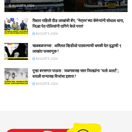
AUGUST 9, 2026
रिक्षात राहिली दीड लाखांची बॅग; ‘नेत्रम’च्या कॅमेऱ्यांनी शोधला धागा,
जिल्हा पेठ पोलिसांनी दागिने केले परत!
AUGUST 9, 2026
खळबळजनक : अश्लिल व्हिडीओ पाठवल्याची धमकी देत वृद्धाची ९
लाखांत फसवणूक !
AUGUST 9, 2026
पुन्हा बरसणार पाऊस : जळगावसह सात जिल्ह्यांना ‘यलो अलर्ट’;
वादळी वाऱ्यासह विजांचा इशारा !
AUGUST 8, 2026