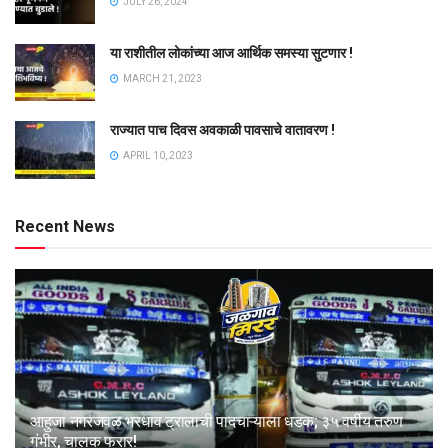
JULY 26, 2024
या राशीतील लोकांच्या आज आर्थिक समस्या सुटणार !
MARCH 21, 2023
राज्यात पाच दिवस अवकाळी पावसाचे वातावरण !
APRIL 10, 2023
Recent News
आहुजा नगरजवळ भरधाव ट्रालाची पादचाऱ्याला धडक; ३५ वर्षीय तरुण
गंभीर, चालक फरार!