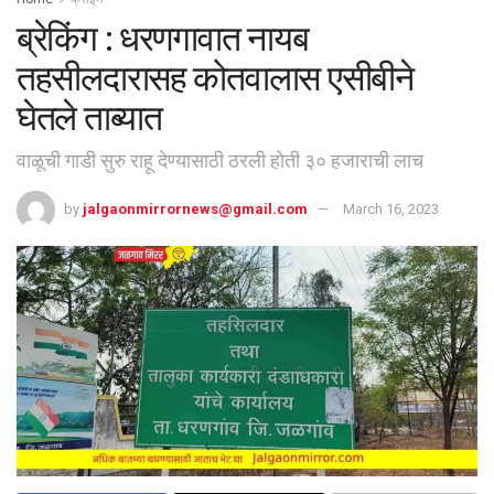
ब्रेकिंग : धरणगावात नायब
तहसीलदारासह कोतवालास एसीबीने
घेतले ताब्यात
वाळूची गाडी सुरु राहू देण्यासाठी ठरली होती ३० हजाराची लाच
by
jalgaonmirrornews@gmail.com
March 16, 2023