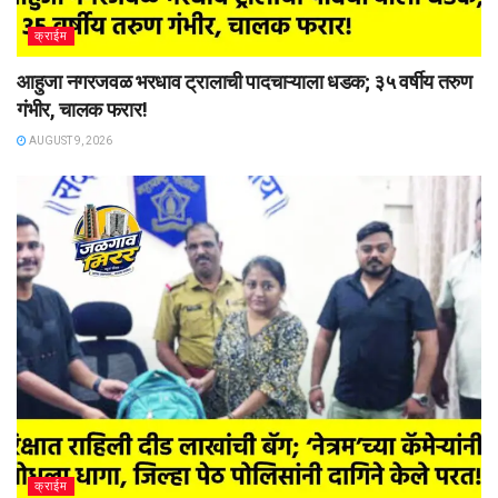
क्राईम
आहुजा नगरजवळ भरधाव ट्रालाची पादचाऱ्याला धडक; ३५ वर्षीय तरुण
गंभीर, चालक फरार!
AUGUST 9, 2026
क्राईम