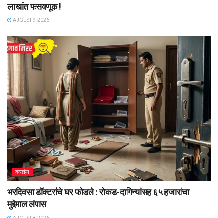
लाखांत फसवणूक !
AUGUST 9, 2026
क्राईम
भरदिवसा डॉक्टरांचे घर फोडले : रोकड-दागिन्यांसह ६५ हजारांचा
मुद्देमाल लंपास
AUGUST 8, 2026