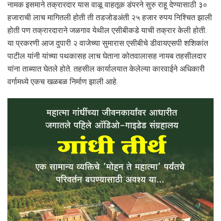
नामक इसमाने तक्रारदार यास वाळू वाहतूक डंपरने सुरु राहू देण्यासाठी ३०
हजाराची लाच मागितली होती ती तडजोडअंती २५ हजार रुपय निश्चित झाली
होती पण तक्रारदाराने जळगाव येथील एसीबीकडे याची तक्रार केली होती.
या प्रकरणी आज दुपारी २ वाजेच्या सुमारास एसीबीचे डीवायएसपी शशिकांत
पाटील यांनी यांच्या पथकासह लाच घेताना कोतवालासह नायब तहसीलदार
यांना ताब्यात घेतले होते. तहसील कार्यालयात केलेल्या कारवाईने अधिकारी
वर्गामध्ये एकच खळबळ निर्माण झाली आहे.