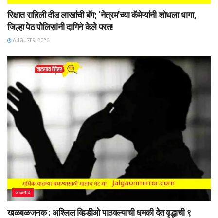
रिक्षात राहिली दीड लाखांची बॅग; ‘नेत्रम’च्या कॅमेऱ्यांनी शोधला धागा,
जिल्हा पेठ पोलिसांनी दागिने केले परत!
AUGUST 9, 2026
जळगाव
खळबळजनक : अश्लिल व्हिडीओ पाठवल्याची धमकी देत वृद्धाची ९