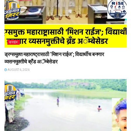
क्राईम
ड्रग्समुक्त महाराष्ट्रासाठी ‘मिशन राईज’; विद्यार्थीच बनणार
व्यसनमुक्तीचे ब्रँड अॅम्बेसेडर
AUGUST 6, 2026