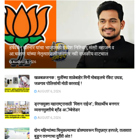
हर्षवर्धन खैरनार यांचा भाजपमध्ये प्रवेश निश्चित; मंत्री महाजन व
आ.चव्हाण यांच्या नेतृत्वाखाली करणार नवी राजकीय वाटचाल
AUGUST 6, 2026
खळबळजनक : मुलींच्या शाळेबाहेर मिनी मोबाइलचे रॅकेट उघड;
जळगाव पोलिसांची मोठी कारवाई !
AUGUST 6, 2026
ड्रग्समुक्त महाराष्ट्रासाठी ‘मिशन राईज’; विद्यार्थीच बनणार
व्यसनमुक्तीचे ब्रँड अॅम्बेसेडर
AUGUST 6, 2026
दोन महिन्यांच्या चिमुकल्याच्या डोक्यावरून पितृछत्र हरपले; तलावात
बुडून तरुणाचा दुर्दैवी अंत !