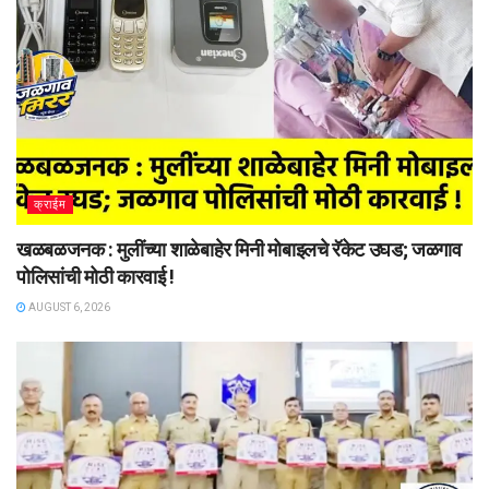
क्राईम
खळबळजनक : मुलींच्या शाळेबाहेर मिनी मोबाइलचे रॅकेट उघड; जळगाव
पोलिसांची मोठी कारवाई !
AUGUST 6, 2026