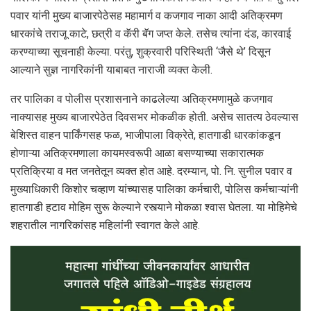
पवार यांनी मुख्य बाजारपेठेसह महामार्ग व कजगाव नाका आदी अतिक्रमण
धारकांचे तराजू काटे, छत्री व कॅरी बॅग जप्त केले. तसेच त्यांना दंड, कारवाई
करण्याच्या सूचनाही केल्या. परंतु, शुक्रवारी परिस्थिती ‘जैसे थे’ दिसून
आल्याने सुज्ञ नागरिकांनी याबाबत नाराजी व्यक्त केली.
तर पालिका व पोलीस प्रशासनाने काढलेल्या अतिक्रमणामुळे कजगाव
नाक्यासह मुख्य बाजारपेठेत दिवसभर मोकळीक होती. असेच सातत्य ठेवल्यास
बेशिस्त वाहन पार्किंगसह फळ, भाजीपाला विक्रेते, हातगाडी धारकांकडून
होणाऱ्या अतिक्रमणाला कायमस्वरूपी आळा बसण्याच्या सकारात्मक
प्रतिक्रिया व मत जनतेतून व्यक्त होत आहे. दरम्यान, पो. नि. सुनील पवार व
मुख्याधिकारी किशोर चव्हाण यांच्यासह पालिका कर्मचारी, पोलिस कर्मचाऱ्यांनी
हातगाडी हटाव मोहिम सुरू केल्याने रस्त्याने मोकळा श्वास घेतला. या मोहिमेचे
शहरातील नागरिकांसह महिलांनी स्वागत केले आहे.