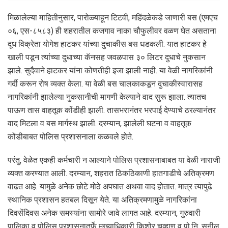
मिळालेल्या माहितीनुसार, पारोळ्याहून टिटवी, महिंदळेकडे जाणारी बस (एमएच
०६, एस-८५८३) ही शहरातील कजगाव नाका चौफुलीवर वळण घेत असताना
दूध विक्रेता योगेश हाटकर यांच्या दुचाकीस बस धडकली. यात हाटकर हे
खाली पडून त्यांच्या दुधाच्या कॅनसह जवळपास ३० लिटर दुधाचे नुकसान
झाले. सुदैवाने हाटकर यांना कोणतीही इजा झाली नाही. या वेळी नागरिकांनी
गर्दी करून रोष व्यक्त केला. या वेळी बस चालकाकडून दुचाकीस्वारासह
नागरिकांनी झालेल्या नुकसानीची मागणी केल्याने वाद सुरू झाला. त्यातच
पाऊण तास वाहतूक कोंडीही झाली. तासभरानंतर भरपाई देण्याचे ठरल्यानंतर
वाद मिटला व बस मार्गस्थ झाली. दरम्यान, झालेली घटना व वाहतूक
कोंडीबाबत पोलिस प्रशासनाला कळवले होते.
परंतु, वेळेत एकही कर्मचारी न आल्याने पोलिस प्रशासनाबाबत या वेळी नाराजी
व्यक्त करण्यात आली. दरम्यान, शहरात ठिकठिकाणी हातगाडीचे अतिक्रमण
वाढत आहे. यामुळे अनेक छोटे मोठे अपघात अथवा वाद होतात. मात्र त्यापुढे
स्थानिक प्रशासन हतबल दिसून येते. या अतिक्रमणामुळे नागरिकांना
दिवसेंदिवस अनेक समस्यांना सामोरे जावे लागत आहे. दरम्यान, गुरुवारी
पालिका व पोलिस प्रशासनातर्फे मुख्याधिकारी किशोर चव्हाण व पो.नि. सुनील