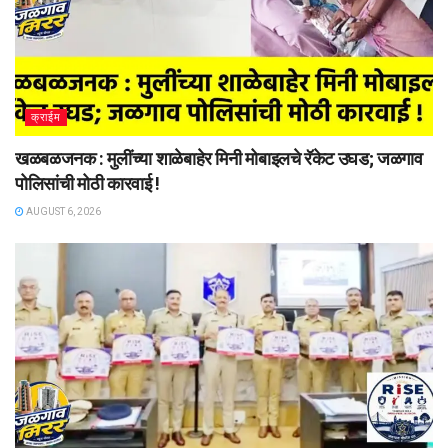
क्राईम
खळबळजनक : मुलींच्या शाळेबाहेर मिनी मोबाइलचे रॅकेट उघड; जळगाव
पोलिसांची मोठी कारवाई !
AUGUST 6, 2026