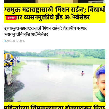
क्राईम
ड्रग्समुक्त महाराष्ट्रासाठी ‘मिशन राईज’; विद्यार्थीच बनणार
व्यसनमुक्तीचे ब्रँड अॅम्बेसेडर
AUGUST 6, 2026