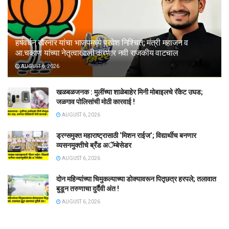
हर्षवर्धन खैरनार यांचा भाजपमध्ये प्रवेश निश्चित; मंत्री महाजन व
आ.चव्हाण यांच्या नेतृत्वाखाली करणार नवी राजकीय वाटचाल
AUGUST 6, 2026
खळबळजनक : मुलींच्या शाळेबाहेर मिनी मोबाइलचे रॅकेट उघड;
जळगाव पोलिसांची मोठी कारवाई !
AUGUST 6, 2026
ड्रग्समुक्त महाराष्ट्रासाठी ‘मिशन राईज’; विद्यार्थीच बनणार
व्यसनमुक्तीचे ब्रँड अॅम्बेसेडर
AUGUST 6, 2026
दोन महिन्यांच्या चिमुकल्याच्या डोक्यावरून पितृछत्र हरपले; तलावात
बुडून तरुणाचा दुर्दैवी अंत !
AUGUST 6, 2026