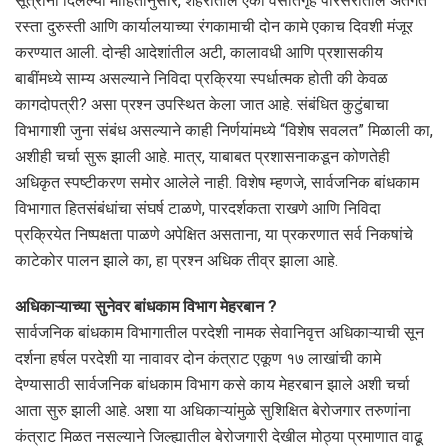
सूत्रांनी दिलेल्या माहितीनुसार, शहरातील एका वसतिगृह परिसरातील अंतर्गत
रस्ता दुरुस्ती आणि कार्यालयाच्या रंगकामाची दोन कामे एकाच दिवशी मंजूर
करण्यात आली. दोन्ही आदेशांतील अटी, कालावधी आणि प्रशासकीय
बाबींमध्ये साम्य असल्याने निविदा प्रक्रिया स्पर्धात्मक होती की केवळ
कागदोपत्री? असा प्रश्न उपस्थित केला जात आहे. संबंधित कुटुंबाचा
विभागाशी जुना संबंध असल्याने काही निर्णयांमध्ये “विशेष सवलत” मिळाली का,
अशीही चर्चा सुरू झाली आहे. मात्र, याबाबत प्रशासनाकडून कोणतेही
अधिकृत स्पष्टीकरण समोर आलेले नाही. विशेष म्हणजे, सार्वजनिक बांधकाम
विभागात हितसंबंधांचा संघर्ष टाळणे, पारदर्शकता राखणे आणि निविदा
प्रक्रियेत निष्पक्षता पाळणे अपेक्षित असताना, या प्रकरणात सर्व निकषांचे
काटेकोर पालन झाले का, हा प्रश्न अधिक तीव्र झाला आहे.
अधिकाऱ्याच्या सुनेवर बांधकाम विभाग मेहरबान ?
सार्वजनिक बांधकाम विभागातील परदेशी नामक सेवानिवृत्त अधिकाऱ्याची सून
दर्शना हर्षल परदेशी या नावावर दोन कंत्राट एकूण १७ लाखांची कामे
देण्यासाठी सार्वजनिक बांधकाम विभाग कसे काय मेहरबान झाले अशी चर्चा
आता सुरु झाली आहे. अशा या अधिकाऱ्यांमुळे सुशिक्षित बेरोजगार तरुणांना
कंत्राट मिळत नसल्याने जिल्ह्यातील बेरोजगारी देखील मोठ्या प्रमाणात वाढू