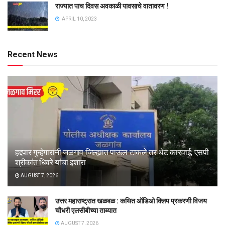
राज्यात पाच दिवस अवकाळी पावसाचे वातावरण !
APRIL 10, 2023
Recent News
हद्दपार गुन्हेगारांनी जळगाव जिल्ह्यात पाऊल टाकले तर थेट कारवाई; एसपी
श्रीकांत धिवरे यांचा इशारा
AUGUST 7, 2026
उत्तर महाराष्ट्रात खळबळ : कथित ऑडिओ क्लिप प्रकरणी विजय
चौधरी एलसीबीच्या ताब्यात
AUGUST 7, 2026