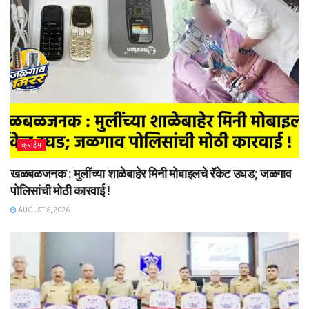
क्राईम
खळबळजनक : मुलींच्या शाळेबाहेर मिनी मोबाइलचे रॅकेट उघड; जळगाव
पोलिसांची मोठी कारवाई !
AUGUST 6, 2026