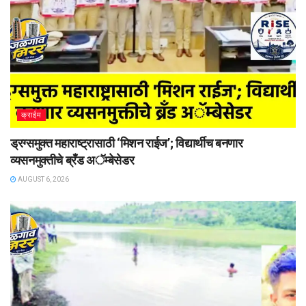
क्राईम
ड्रग्समुक्त महाराष्ट्रासाठी ‘मिशन राईज’; विद्यार्थीच बनणार
व्यसनमुक्तीचे ब्रँड अॅम्बेसेडर
AUGUST 6, 2026