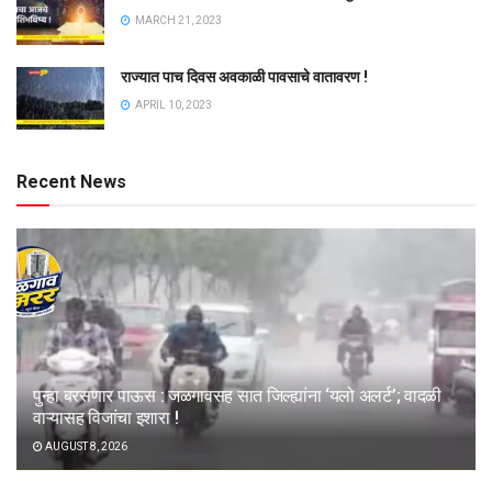
MARCH 21, 2023
राज्यात पाच दिवस अवकाळी पावसाचे वातावरण !
APRIL 10, 2023
Recent News
पुन्हा बरसणार पाऊस : जळगावसह सात जिल्ह्यांना ‘यलो अलर्ट’; वादळी
वाऱ्यासह विजांचा इशारा !
AUGUST 8, 2026