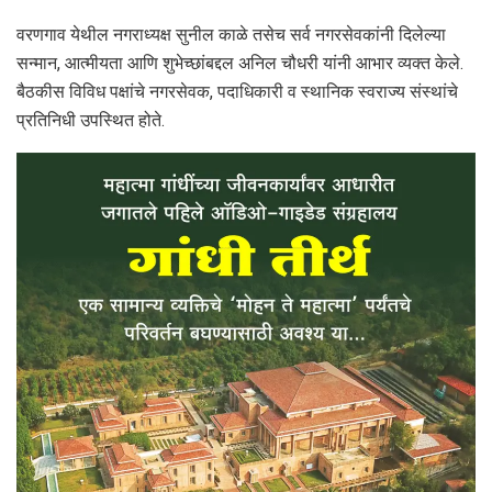
वरणगाव येथील नगराध्यक्ष सुनील काळे तसेच सर्व नगरसेवकांनी दिलेल्या
सन्मान, आत्मीयता आणि शुभेच्छांबद्दल अनिल चौधरी यांनी आभार व्यक्त केले.
बैठकीस विविध पक्षांचे नगरसेवक, पदाधिकारी व स्थानिक स्वराज्य संस्थांचे
प्रतिनिधी उपस्थित होते.