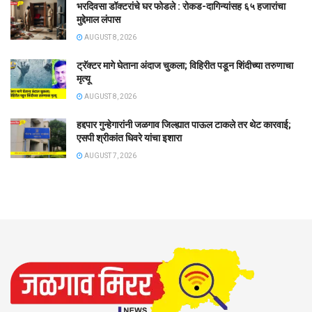
भरदिवसा डॉक्टरांचे घर फोडले : रोकड-दागिन्यांसह ६५ हजारांचा
मुद्देमाल लंपास
AUGUST 8, 2026
ट्रॅक्टर मागे घेताना अंदाज चुकला; विहिरीत पडून शिंदीच्या तरुणाचा
मृत्यू
AUGUST 8, 2026
हद्दपार गुन्हेगारांनी जळगाव जिल्ह्यात पाऊल टाकले तर थेट कारवाई;
एसपी श्रीकांत धिवरे यांचा इशारा
AUGUST 7, 2026