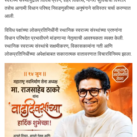
स्वराज्य संस्थांपुढील विविध प्रश्न, शहर विकास, नागरी सुविधांचा विस्तार
तसेच आगामी विधान परिषद निवडणुकीच्या अनुषंगाने सविस्तर चर्चा करण्यात
आली.
विविध पक्षांच्या लोकप्रतिनिधींनी स्थानिक स्वराज्य संस्थांच्या प्रश्नांना
विधान परिषदेत प्रभावीपणे मांडणाऱ्या नेतृत्वाची आवश्यकता व्यक्त केली.
स्थानिक स्वराज्य संस्थांचे सक्षमीकरण, विकासकामांना गती आणि
लोकप्रतिनिधींच्या अपेक्षांबाबत सकारात्मक वातावरणात विचारविनिमय झाला.