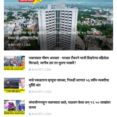
त्या वादग्रस्त खुल्या भूखंड प्रकरणी संस्थाअध्यक्षांना १५ दिवसांची
मनपाची अंतिम नोटीस
AUGUST 5, 2026
जळगावात भीषण अपघात : भरधाव टँकरने भाजी विक्रेत्या महिलेला
चिरडले; जागीच ठार तर मुलगा जखमी !
AUGUST 5, 2026
मासे पकडताना मृत्यूचा सापळा; निसर्डी धरणात ५६ वर्षीय व्यक्तीचा
दुर्दैवी अंत
AUGUST 5, 2026
संभाजीनगरहून जळगावात आले, पाठलाग केला अन् १२.५० लाखांवर
डल्ला
AUGUST 5, 2026