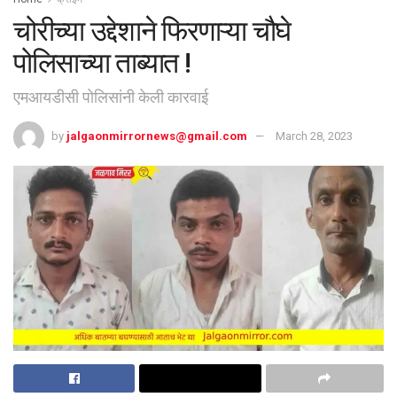
चोरीच्या उद्देशाने फिरणाऱ्या चौघे
पोलिसाच्या ताब्यात !
एमआयडीसी पोलिसांनी केली कारवाई
by
jalgaonmirrornews@gmail.com
March 28, 2023