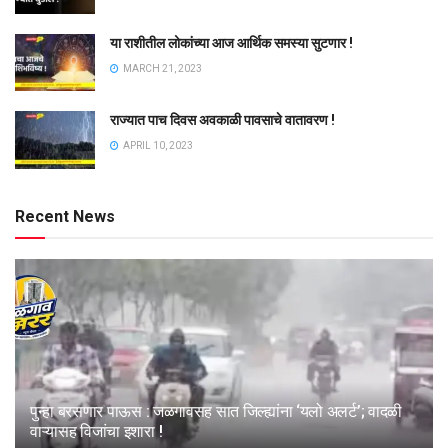
या राशीतील लोकांच्या आज आर्थिक समस्या सुटणार !
MARCH 21, 2023
राज्यात पाच दिवस अवकाळी पावसाचे वातावरण !
APRIL 10, 2023
Recent News
पुन्हा बरसणार पाऊस : जळगावसह सात जिल्ह्यांना ‘यलो अलर्ट’; वादळी
वाऱ्यासह विजांचा इशारा !