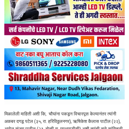
मिळालेली माहिती अशी कि, चौघांना पकडून विचारपूस केल्यानंतर त्यांनी
अकबर दगडू पटेल (३५, रा. हरिविठ्ठलनगर), ऋषिकेश कैलास पाटील (२२),
अमोल संजय पाटील (२३, दोन्ही रा. एमआयडीसी) अशी त्यांची नावे सांगितली