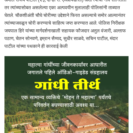
तर त्यांच्यासोबत असलेल्या एका अल्पवयीन मुलालाही पोलिसांनी ताब्यात
घेतले. चौकशीअंती चौघे चोरीच्या उद्देशाने फिरत असल्याचे समोर आल्यानंतर
त्यांच्याजवळून चोरी करण्याचे साहित्य जप्त करण्यात आले. पोलिस निरीक्षक
जयपाल हिरे यांच्या मार्गदर्शनाखाली सहायक फौजदार अतुल वंजारी, अल्ताफ
पठाण, चेतन सोनवणे, इम्रान सैय्यद, सुधीर साळवे, सचिन पाटील, मंदार
पाटील यांच्या पथकाने ही कारवाई केली