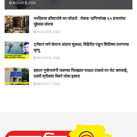
AUGUST 8, 2026
भरदिवसा डॉक्टरांचे घर फोडले : रोकड-दागिन्यांसह ६५ हजारांचा
मुद्देमाल लंपास
AUGUST 8, 2026
ट्रॅक्टर मागे घेताना अंदाज चुकला; विहिरीत पडून शिंदीच्या तरुणाचा
मृत्यू
AUGUST 8, 2026
हद्दपार गुन्हेगारांनी जळगाव जिल्ह्यात पाऊल टाकले तर थेट कारवाई;
एसपी श्रीकांत धिवरे यांचा इशारा
AUGUST 7, 2026