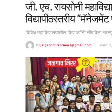
जी. एच. रायसोनी महाविद्
विद्यापीठस्तरीय “मॅनेजमे
विविध महाविद्यालयातील विद्यार्थ्यांनी नोंदविला उत्स
by
jalgaonmirrornews@gmail.com
March 1,