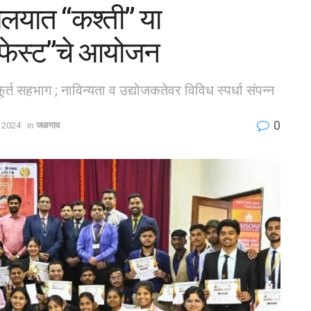
यालयात “कश्ती” या
ंट फेस्ट”चे आयोजन
्फूर्त सहभाग ; नाविन्यता व उद्योजकतेवर विविध स्पर्धा संपन्न
0
 2024
in
जळगाव