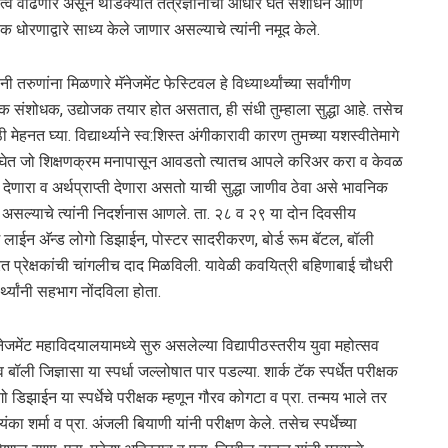
तरदायीत्व वाढणार असून थोडक्यात तंत्रज्ञानाचा आधार घेत संशोधन आणि
णिक धोरणाद्वारे साध्य केले जाणार असल्याचे त्यांनी नमूद केले.
रुणांना मिळणारे मॅनेजमेंट फेस्टिवल हे विध्यार्थ्यांच्या सर्वांगीण
क संशोधक, उद्योजक तयार होत असतात, ही संधी तुम्हाला सुद्धा आहे. तसेच
ेहनत घ्या. विद्यार्थ्याने स्व:शिस्त अंगीकारावी कारण तुमच्या यशस्वीतेमागे
ंदाज घेत जो शिक्षणक्रम मनापासून आवडतो त्यातच आपले करिअर करा व केवळ
देणारा व अर्थप्राप्ती देणारा असतो याची सुद्धा जाणीव ठेवा असे भावनिक
त असल्याचे त्यांनी निदर्शनास आणले. ता. २८ व २९ या दोन दिवसीय
ॅग लाईन अ‍ॅन्ड लोगो डिझाईन, पोस्टर सादरीकरण, बोर्ड रूम बॅटल, बॉली
रत प्रेक्षकांची चांगलीच दाद मिळविली. यावेळी कवयित्री बहिणाबाई चौधरी
र्थ्यांनी सहभाग नोंदविला होता.
जमेंट महाविदयालयामध्ये सुरु असलेल्या विद्यापीठस्तरीय युवा महोत्सव
बॉली जिज्ञासा या स्पर्धा जल्लोषात पार पडल्या. शार्क टॅक स्पर्धेत परीक्षक
डिझाईन या स्पर्धेचे परीक्षक म्हणून गौरव कोगटा व प्रा. तन्मय भाले तर
का शर्मा व प्रा. अंजली बियाणी यांनी परीक्षण केले. तसेच स्पर्धेच्या