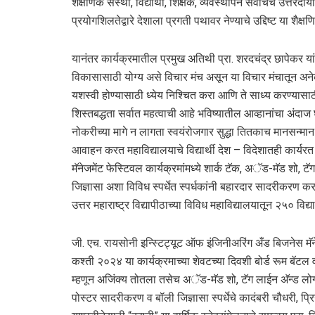
शैक्षणिक संस्था, विद्यार्थी, शिक्षक, व्यवस्थापन सर्वांचेच उत्
प्रयोगशिलतेद्वारे देशाला प्रगती पथावर नेण्याचे उद्दिष्ट या शैक्ष
यानंतर कार्यक्रमातील प्रमुख अतिथी प्रा. शरदचंद्र छापेकर यांनी त
विकासासाठी योग्य असे विचार मंच असून या विचार मंचातून अने
यशस्वी होण्यासाठी ध्येय निश्चित करा आणि ते साध्य करण्यासाठी म
शिस्तबद्धता सर्वात महत्वाची आहे भविष्यातील आव्हानांचा अ
नोकरीच्या मागे न लागता स्वयंरोजगार सुद्धा तितकाच मानसन्मान 
आवाहन करत महाविद्यालयाचे विद्यार्थी देश – विदेशातही कार्यर
मॅनेजमेंट फेस्टिवल कार्यक्रमांमध्ये शार्क टॅक, अॅड-मॅड शो, ट
जिज्ञासा अशा विविध स्पर्धेत स्पर्धकांनी बहारदार सादरीकरण क
उत्तर महाराष्ट्र विद्यापीठाच्या विविध महाविद्यालयातून २५० विद्या
जी. एच. रायसोनी इन्स्टिट्यूट ऑफ इंजिनीअरिंग अँड बिजनेस मॅने
कश्ती २०२४ या कार्यक्रमाच्या शेवटच्या दिवशी बोर्ड रूम बॅटल व 
म्हणून अजिंक्य तोतला तसेच अॅड-मॅड शो, टॅग लाईन अ‍ॅन्ड लोगो 
पोस्टर सादरीकरण व बॉली जिज्ञासा स्पर्धेचे कादंबरी चौधरी, प्रियं