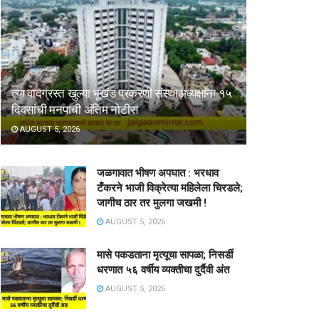
त्या वादग्रस्त खुल्या भूखंड प्रकरणी संस्थाअध्यक्षांना १५
दिवसांची मनपाची अंतिम नोटीस
AUGUST 5, 2026
जळगावात भीषण अपघात : भरधाव
टँकरने भाजी विक्रेत्या महिलेला चिरडले;
जागीच ठार तर मुलगा जखमी !
AUGUST 5, 2026
मासे पकडताना मृत्यूचा सापळा; निसर्डी
धरणात ५६ वर्षीय व्यक्तीचा दुर्दैवी अंत
AUGUST 5, 2026