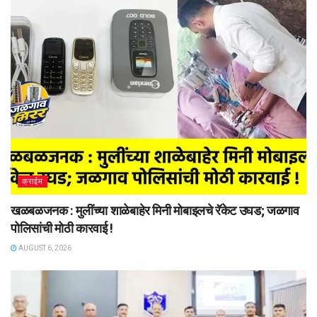
क्राईम
खळबळजनक : मुलींच्या शाळेबाहेर मिनी मोबाइलचे रॅकेट उघड; जळगाव
पोलिसांची मोठी कारवाई !
AUGUST 6, 2026