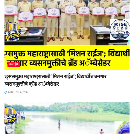
क्राईम
ड्रग्समुक्त महाराष्ट्रासाठी ‘मिशन राईज’; विद्यार्थीच बनणार
व्यसनमुक्तीचे ब्रँड अॅम्बेसेडर
AUGUST 6, 2026