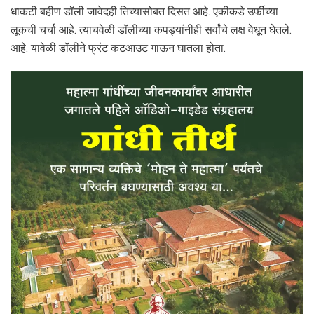
धाकटी बहीण डॉली जावेदही तिच्यासोबत दिसत आहे. एकीकडे उर्फीच्या
लूकची चर्चा आहे. त्याचवेळी डॉलीच्या कपड्यांनीही सर्वांचे लक्ष वेधून घेतले.
आहे. यावेळी डॉलीने फ्रंट कटआउट गाऊन घातला होता.