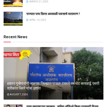
MARCH 21, 2023
राज्यात पाच दिवस अवकाळी पावसाचे वातावरण !
APRIL 10, 2023
Recent News
हद्दपार गुन्हेगारांनी जळगाव जिल्ह्यात पाऊल टाकले तर थेट कारवाई; एसपी
श्रीकांत धिवरे यांचा इशारा
AUGUST 7, 2026
उत्तर महाराष्ट्रात खळबळ : कथित ऑडिओ क्लिप प्रकरणी विजय