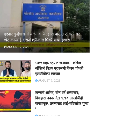
हद्दपार गुन्हेगारांनी जळगाव जिल्ह्यात पाऊल टाकले तर
थेट कारवाई; एसपी श्रीकांत धिवरे यांचा इशारा
AUGUST 7, 2026
उत्तर महाराष्ट्रात खळबळ : कथित
ऑडिओ क्लिप प्रकरणी विजय चौधरी
एलसीबीच्या ताब्यात
AUGUST 7, 2026
लग्नाचे आमिष, तीन वर्षे अत्याचार;
विवाहास नकार देत १.१० लाखांचीही
फसवणूक, तरुणासह आई-वडिलांवर गुन्हा
!
AUGUST 7, 2026