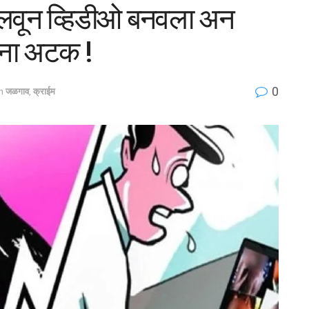
 बोलवून व्हिडीओ बनवला अन
ांना अटक !
0
n
जळगाव
,
क्राईम