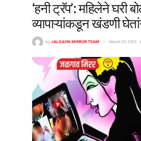
‘हनी ट्रॅप’: महिलेने घरी
व्यापाऱ्यांकडून खंडणी घेत
by
JALGAON MIRROR TEAM
March 20, 2025
i