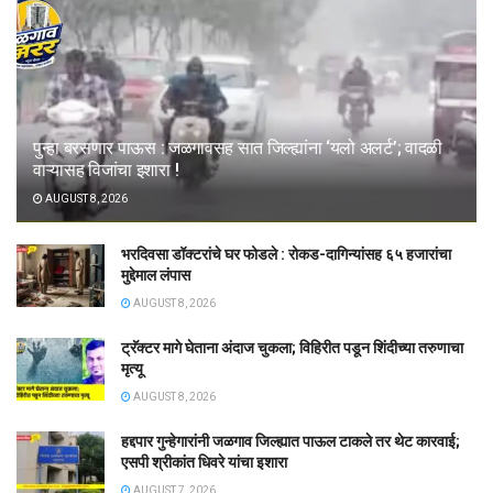
पुन्हा बरसणार पाऊस : जळगावसह सात जिल्ह्यांना ‘यलो अलर्ट’; वादळी
वाऱ्यासह विजांचा इशारा !
AUGUST 8, 2026
भरदिवसा डॉक्टरांचे घर फोडले : रोकड-दागिन्यांसह ६५ हजारांचा
मुद्देमाल लंपास
AUGUST 8, 2026
ट्रॅक्टर मागे घेताना अंदाज चुकला; विहिरीत पडून शिंदीच्या तरुणाचा
मृत्यू
AUGUST 8, 2026
हद्दपार गुन्हेगारांनी जळगाव जिल्ह्यात पाऊल टाकले तर थेट कारवाई;
एसपी श्रीकांत धिवरे यांचा इशारा
AUGUST 7, 2026