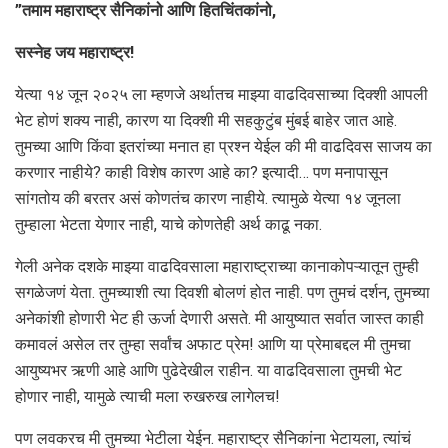
”तमाम महाराष्ट्र सैनिकांनो आणि हितचिंतकांनो,
सस्नेह जय महाराष्ट्र!
येत्या १४ जून २०२५ ला म्हणजे अर्थातच माझ्या वाढदिवसाच्या दिक्शी आपली
भेट होणं शक्य नाही, कारण या दिक्शी मी सहकुटुंब मुंबई बाहेर जात आहे.
तुमच्या आणि किंवा इतरांच्या मनात हा प्रश्न येईल की मी वाढदिवस साजय का
करणार नाहीये? काही विशेष कारण आहे का? इत्यादी… पण मनापासून
सांगतोय की बरतर असं कोणतंच कारण नाहीये. त्यामुळे येत्या १४ जूनला
तुम्हाला भेटता येणार नाही, याचे कोणतेही अर्थ काढू नका.
गेली अनेक दशके माझ्या वाढदिवसाला महाराष्ट्राच्या कानाकोपऱ्यातून तुम्ही
सगळेजणं येता. तुमच्याशी त्या दिवशी बोलणं होत नाही. पण तुमचं दर्शन, तुमच्या
अनेकांशी होणारी भेट ही ऊर्जा देणारी असते. मी आयुष्यात सर्वात जास्त काही
कमावलं असेल तर तुम्हा सर्वांच अफाट प्रेम! आणि या प्रेमाबद्दल मी तुमचा
आयुष्यभर ऋणी आहे आणि पुढेदेखील राहीन. या वाढदिवसाला तुमची भेट
होणार नाही, यामुळे त्याची मला रुखरुख लागेलच!
पण लवकरच मी तुमच्या भेटीला येईन. महाराष्ट्र सैनिकांना भेटायला, त्यांचं