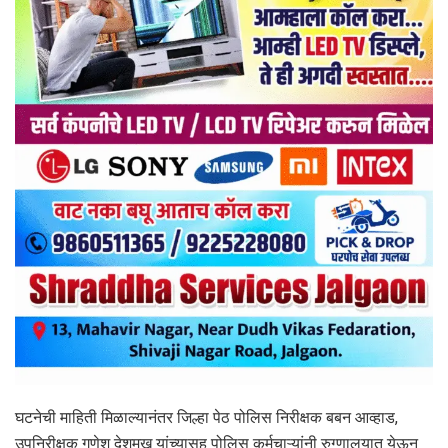
घटनेची माहिती मिळाल्यानंतर जिल्हा पेठ पोलिस निरीक्षक बबन आव्हाड,
उपनिरीक्षक गणेश देशमुख यांच्यासह पोलिस कर्मचाऱ्यांनी रुग्णालयात येऊन