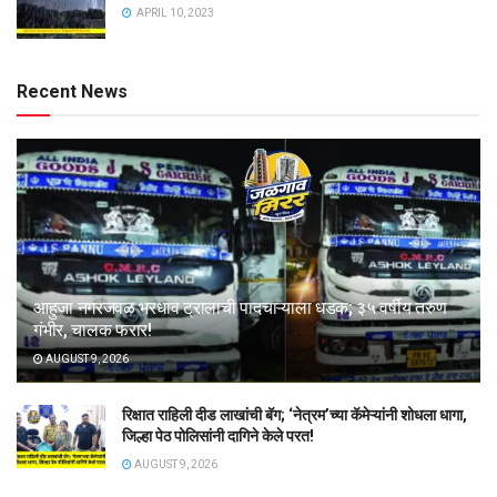
APRIL 10, 2023
Recent News
आहुजा नगरजवळ भरधाव ट्रालाची पादचाऱ्याला धडक; ३५ वर्षीय तरुण
गंभीर, चालक फरार!
AUGUST 9, 2026
रिक्षात राहिली दीड लाखांची बॅग; ‘नेत्रम’च्या कॅमेऱ्यांनी शोधला धागा,
जिल्हा पेठ पोलिसांनी दागिने केले परत!
AUGUST 9, 2026