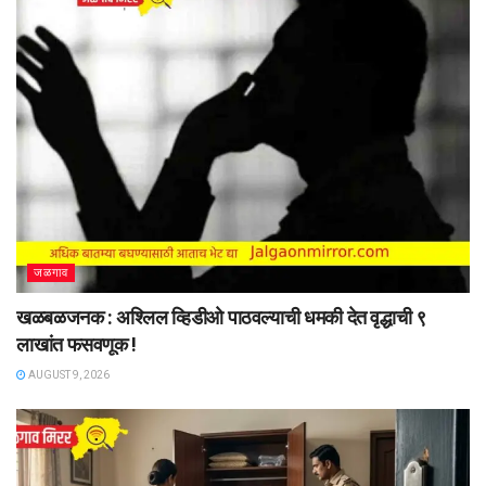
जळगाव
खळबळजनक : अश्लिल व्हिडीओ पाठवल्याची धमकी देत वृद्धाची ९
लाखांत फसवणूक !
AUGUST 9, 2026