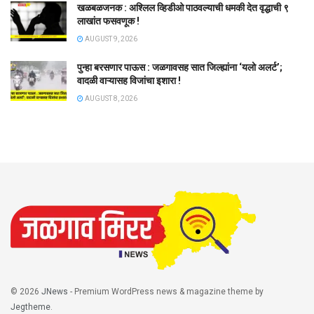
खळबळजनक : अश्लिल व्हिडीओ पाठवल्याची धमकी देत वृद्धाची ९
लाखांत फसवणूक !
AUGUST 9, 2026
पुन्हा बरसणार पाऊस : जळगावसह सात जिल्ह्यांना ‘यलो अलर्ट’;
वादळी वाऱ्यासह विजांचा इशारा !
AUGUST 8, 2026
© 2026
JNews
- Premium WordPress news & magazine theme by
Jegtheme
.