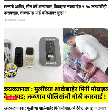
लग्नाचे आमिष, तीन वर्षे अत्याचार; विवाहास नकार देत १.१० लाखांचीही
फसवणूक, तरुणासह आई-वडिलांवर गुन्हा !
AUGUST 7, 2026
क्राईम
खळबळजनक : मुलींच्या शाळेबाहेर मिनी मोबाइलचे रॅकेट उघड; जळगाव