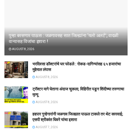
पुन्हा बरसणार पाऊस : जळगावसह सात जिल्ह्यांना ‘यलो अलर्ट’; वादळी
वाऱ्यासह विजांचा इशारा !
AUGUST 8, 2026
भरदिवसा डॉक्टरांचे घर फोडले : रोकड-दागिन्यांसह ६५ हजारांचा
मुद्देमाल लंपास
AUGUST 8, 2026
ट्रॅक्टर मागे घेताना अंदाज चुकला; विहिरीत पडून शिंदीच्या तरुणाचा
मृत्यू
AUGUST 8, 2026
हद्दपार गुन्हेगारांनी जळगाव जिल्ह्यात पाऊल टाकले तर थेट कारवाई;
एसपी श्रीकांत धिवरे यांचा इशारा
AUGUST 7, 2026