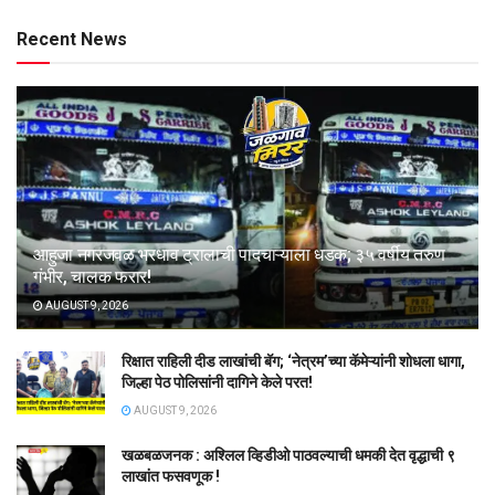
Recent News
आहुजा नगरजवळ भरधाव ट्रालाची पादचाऱ्याला धडक; ३५ वर्षीय तरुण
गंभीर, चालक फरार!
AUGUST 9, 2026
रिक्षात राहिली दीड लाखांची बॅग; ‘नेत्रम’च्या कॅमेऱ्यांनी शोधला धागा,
जिल्हा पेठ पोलिसांनी दागिने केले परत!
AUGUST 9, 2026
खळबळजनक : अश्लिल व्हिडीओ पाठवल्याची धमकी देत वृद्धाची ९
लाखांत फसवणूक !