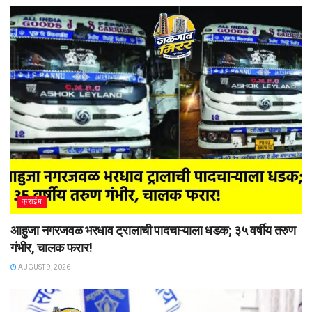
क्राईम
आहुजा नगरजवळ भरधाव ट्रालाची पादचाऱ्याला धडक; ३५ वर्षीय तरुण
गंभीर, चालक फरार!
AUGUST 9, 2026