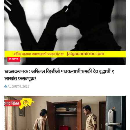
जळगाव
खळबळजनक : अश्लिल व्हिडीओ पाठवल्याची धमकी देत वृद्धाची ९
लाखांत फसवणूक !
AUGUST 9, 2026