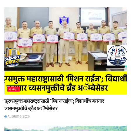
क्राईम
ड्रग्समुक्त महाराष्ट्रासाठी ‘मिशन राईज’; विद्यार्थीच बनणार
व्यसनमुक्तीचे ब्रँड अॅम्बेसेडर
AUGUST 6, 2026