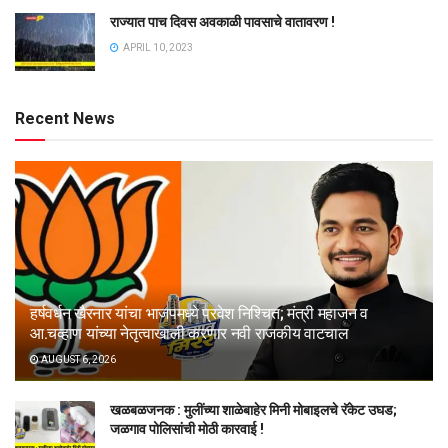
राज्यात पाच दिवस अवकाळी पावसाचे वातावरण !
APRIL 10, 2023
Recent News
हर्षवर्धन खैरनार यांचा भाजपमध्ये प्रवेश निश्चित; मंत्री महाजन व
आ.चव्हाण यांच्या नेतृत्वाखाली करणार नवी राजकीय वाटचाल
AUGUST 6, 2026
खळबळजनक : मुलींच्या शाळेबाहेर मिनी मोबाइलचे रॅकेट उघड;
जळगाव पोलिसांची मोठी कारवाई !