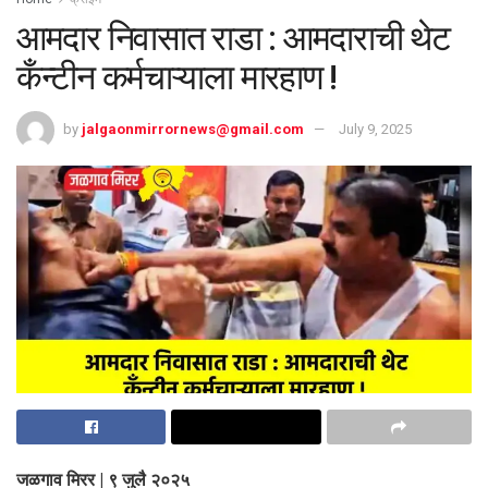
आमदार निवासात राडा : आमदाराची थेट
कँन्टीन कर्मचाऱ्याला मारहाण !
by
jalgaonmirrornews@gmail.com
July 9, 2025
जळगाव मिरर | ९ जुलै २०२५