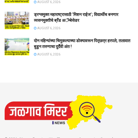
AUGUST 6, 2026
ड्रग्समुक्त महाराष्ट्रासाठी ‘मिशन राईज’; विद्यार्थीच बनणार
व्यसनमुक्तीचे ब्रँड अॅम्बेसेडर
AUGUST 6, 2026
दोन महिन्यांच्या चिमुकल्याच्या डोक्यावरून पितृछत्र हरपले; तलावात
बुडून तरुणाचा दुर्दैवी अंत !
AUGUST 6, 2026