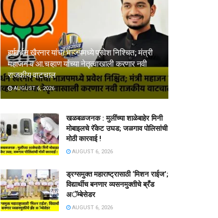
हर्षवर्धन खैरनार यांचा भाजपमध्ये प्रवेश निश्चित; मंत्री
महाजन व आ.चव्हाण यांच्या नेतृत्वाखाली करणार नवी
राजकीय वाटचाल
AUGUST 6, 2026
खळबळजनक : मुलींच्या शाळेबाहेर मिनी
मोबाइलचे रॅकेट उघड; जळगाव पोलिसांची
मोठी कारवाई !
AUGUST 6, 2026
ड्रग्समुक्त महाराष्ट्रासाठी ‘मिशन राईज’;
विद्यार्थीच बनणार व्यसनमुक्तीचे ब्रँड
अॅम्बेसेडर
AUGUST 6, 2026