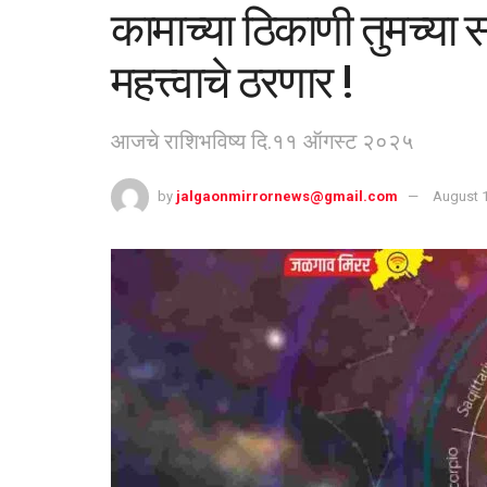
कामाच्या ठिकाणी तुमच्या सह
महत्त्वाचे ठरणार !
आजचे राशिभविष्य दि.११ ऑगस्ट २०२५
by
jalgaonmirrornews@gmail.com
August 1