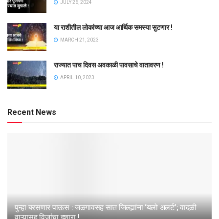
JULY 26, 2024
या राशीतील लोकांच्या आज आर्थिक समस्या सुटणार !
MARCH 21, 2023
राज्यात पाच दिवस अवकाळी पावसाचे वातावरण !
APRIL 10, 2023
Recent News
पुन्हा बरसणार पाऊस : जळगावसह सात जिल्ह्यांना ‘यलो अलर्ट’; वादळी