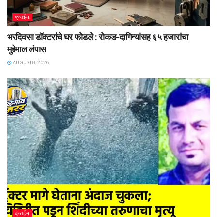
क्राईम
भरदिवसा डॉक्टरांचे घर फोडले : रोकड-दागिन्यांसह ६५ हजारांचा
मुद्देमाल लंपास
AUGUST 8, 2026
क्राईम