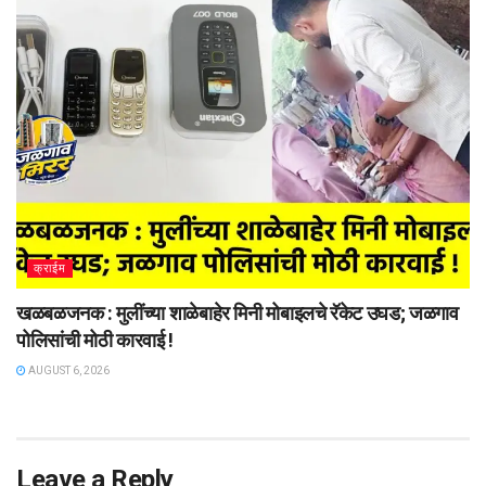
क्राईम
खळबळजनक : मुलींच्या शाळेबाहेर मिनी मोबाइलचे रॅकेट उघड; जळगाव
पोलिसांची मोठी कारवाई !
AUGUST 6, 2026
Leave a Reply