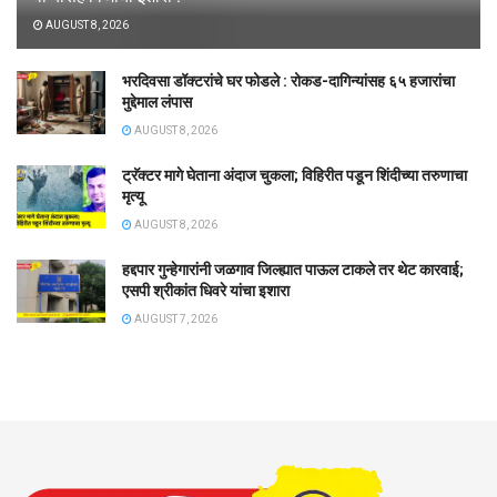
वाऱ्यासह विजांचा इशारा !
AUGUST 8, 2026
भरदिवसा डॉक्टरांचे घर फोडले : रोकड-दागिन्यांसह ६५ हजारांचा
मुद्देमाल लंपास
AUGUST 8, 2026
ट्रॅक्टर मागे घेताना अंदाज चुकला; विहिरीत पडून शिंदीच्या तरुणाचा
मृत्यू
AUGUST 8, 2026
हद्दपार गुन्हेगारांनी जळगाव जिल्ह्यात पाऊल टाकले तर थेट कारवाई;
एसपी श्रीकांत धिवरे यांचा इशारा
AUGUST 7, 2026