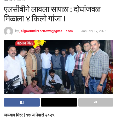
एलसीबीने लावला सापळा : दोघांजवळ
मिळाला ४ किलो गांजा !
by
jalgaonmirrornews@gmail.com
January 17, 2025
जळगाव मिरर | १७ जानेवारी २०२५