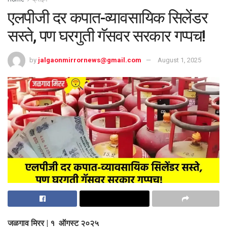
एलपीजी दर कपात-व्यावसायिक सिलेंडर
सस्ते, पण घरगुती गॅसवर सरकार गप्पच!
by
jalgaonmirrornews@gmail.com
August 1, 2025
जळगाव मिरर | १ ऑगस्ट २०२५