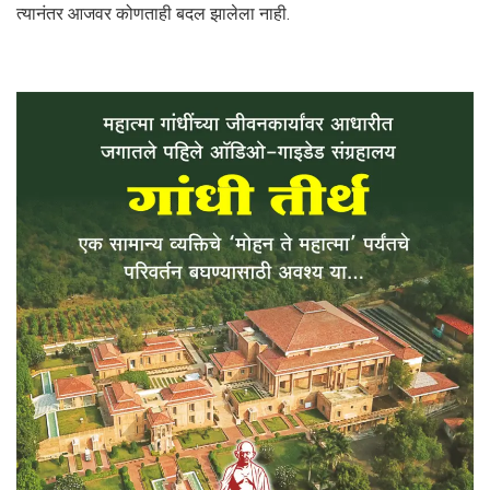
त्यानंतर आजवर कोणताही बदल झालेला नाही.