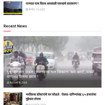
राज्यात पाच दिवस अवकाळी पावसाचे वातावरण !
APRIL 10, 2023
Recent News
पुन्हा बरसणार पाऊस : जळगावसह सात जिल्ह्यांना ‘यलो अलर्ट’; वादळी
वाऱ्यासह विजांचा इशारा !
AUGUST 8, 2026
भरदिवसा डॉक्टरांचे घर फोडले : रोकड-दागिन्यांसह ६५ हजारांचा
मुद्देमाल लंपास
AUGUST 8, 2026