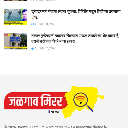
ट्रॅक्टर मागे घेताना अंदाज चुकला; विहिरीत पडून शिंदीच्या तरुणाचा
मृत्यू
AUGUST 8, 2026
हद्दपार गुन्हेगारांनी जळगाव जिल्ह्यात पाऊल टाकले तर थेट कारवाई;
एसपी श्रीकांत धिवरे यांचा इशारा
AUGUST 7, 2026
© 2026
JNews
- Premium WordPress news & magazine theme by